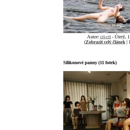
Autor:
cri-cri
- Úterý, 1
(
Zobrazit celý článek
| 
Silikonové panny (11 fotek)