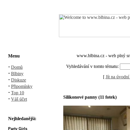
www.blbina.cz - web plný sr
Menu
·
Vyhledávání v tomto tématu:
Domů
·
Blbiny
[
Jít na úvodní
·
Diskuze
·
Připomínky
·
Top 10
Silikonové panny (11 fotek)
·
Váš účet
Nejhledanější:
Party Girls