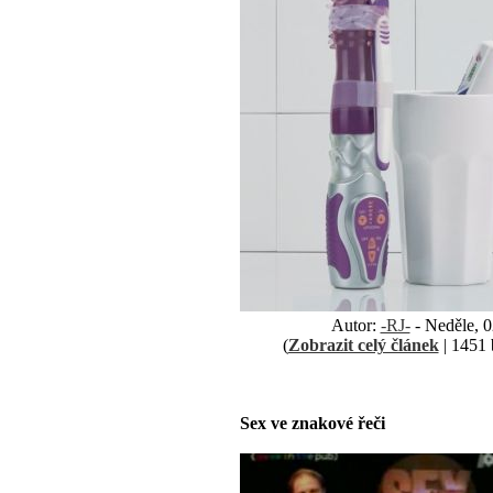
Autor:
-RJ-
- Neděle, 0
(
Zobrazit celý článek
| 1451 
Sex ve znakové řeči