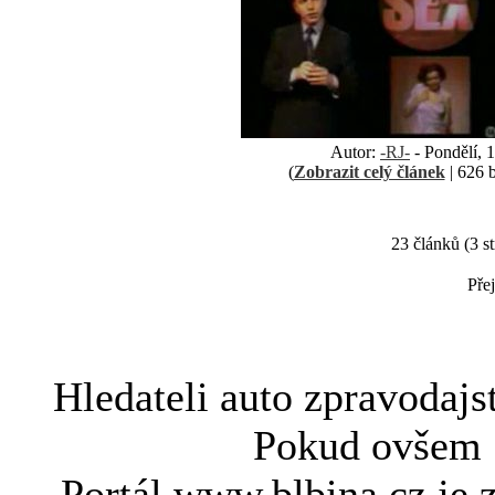
Autor:
-RJ-
- Pondělí, 
(
Zobrazit celý článek
| 626 b
23 článků (3 s
Přej
Hledateli
auto zpravodajs
Pokud ovše
Portál www.blbina.cz je 