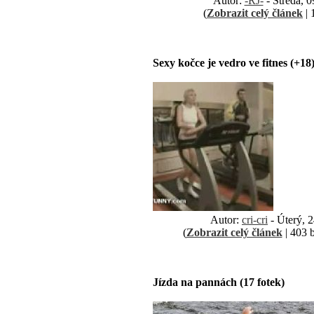
Autor:
-RJ-
- Středa, 0
(
Zobrazit celý článek
| 
Sexy kočce je vedro ve fitnes (+18
Autor:
cri-cri
- Úterý, 2
(
Zobrazit celý článek
| 403 b
Jízda na pannách (17 fotek)