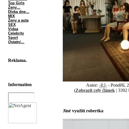
Top Girls
Ženy…
Dívka dne…
MIX
Ženy a auta
SEX
Videa
Celebrity
Sport
Ostatní…
Reklama.
Information
Autor:
-RJ-
- Pondělí, 
(
Zobrazit celý článek
| 3392 
Jiné využití robertka