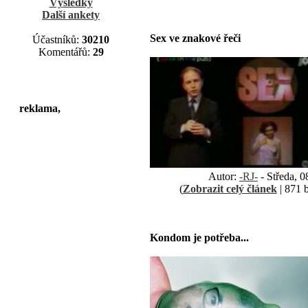
Výsledky
Další ankety
Sex ve znakové řeči
Účastníků:
30210
Komentářů:
29
reklama,
Autor:
-RJ-
- Středa, 0
(
Zobrazit celý článek
| 871 b
Kondom je potřeba...