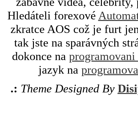
zábavné videa, celebrity, 
Hledáteli forexové
Automat
zkratce AOS což je furt je
tak jste na sparávných st
dokonce na
programovani
jazyk na
programova
.:
Theme Designed By
Disi