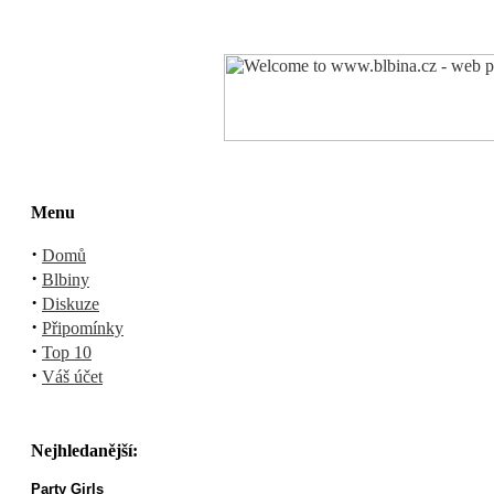
Menu
·
Domů
·
Blbiny
·
Diskuze
·
Připomínky
·
Top 10
·
Váš účet
Nejhledanější:
Party Girls