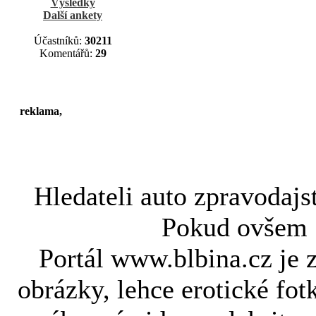
Výsledky
Další ankety
Účastníků:
30211
Komentářů:
29
reklama,
Hledateli
auto zpravodajs
Pokud ovše
Portál www.blbina.cz je 
obrázky, lehce erotické fot