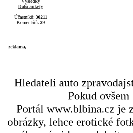
Výsledky
Další ankety
Účastníků:
30211
Komentářů:
29
reklama,
Hledateli
auto zpravodajs
Pokud ovše
Portál www.blbina.cz je 
obrázky, lehce erotické fot