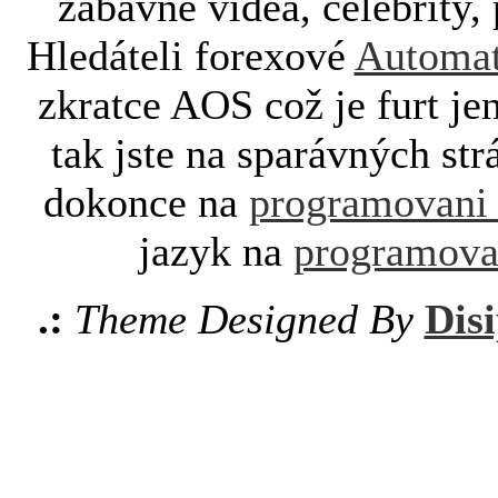
zábavné videa, celebrity, 
Hledáteli forexové
Automat
zkratce AOS což je furt je
tak jste na sparávných st
dokonce na
programovani
jazyk na
programova
.:
Theme Designed By
Disi