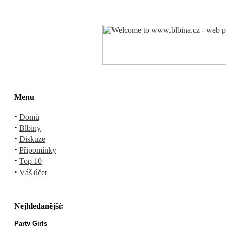
Menu
·
Domů
·
Blbiny
·
Diskuze
·
Připomínky
·
Top 10
·
Váš účet
Nejhledanější:
Party Girls