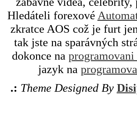
zábavné videa, celebrity, 
Hledáteli forexové
Automat
zkratce AOS což je furt je
tak jste na sparávných st
dokonce na
programovani
jazyk na
programova
.:
Theme Designed By
Disi