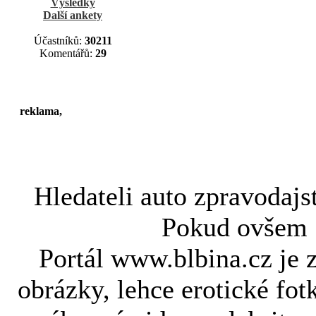
Výsledky
Další ankety
Účastníků:
30211
Komentářů:
29
reklama,
Hledateli
auto zpravodajs
Pokud ovše
Portál www.blbina.cz je 
obrázky, lehce erotické fot