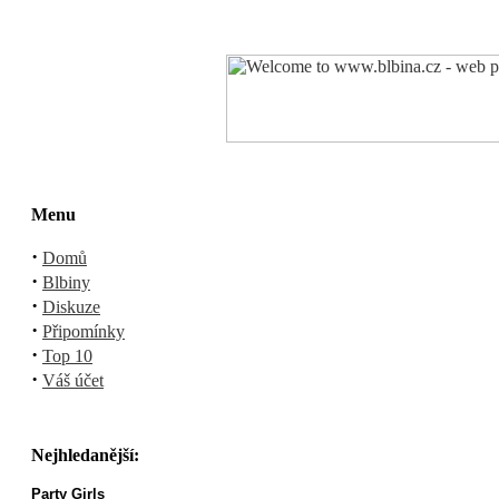
Menu
·
Domů
·
Blbiny
·
Diskuze
·
Připomínky
·
Top 10
·
Váš účet
Nejhledanější:
Party Girls