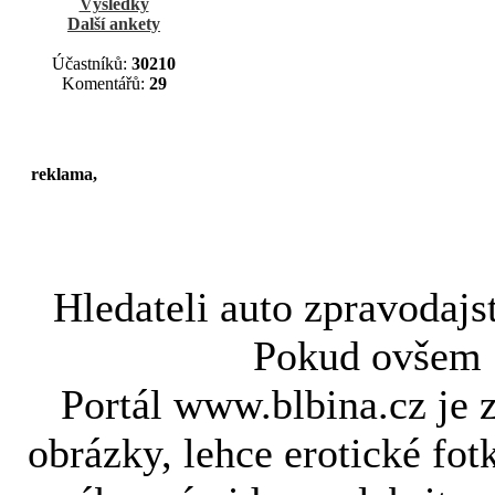
Výsledky
Další ankety
Účastníků:
30210
Komentářů:
29
reklama,
Hledateli
auto zpravodajs
Pokud ovše
Portál www.blbina.cz je 
obrázky, lehce erotické fot