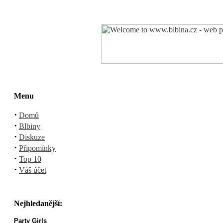
Menu
·
Domů
·
Blbiny
·
Diskuze
·
Připomínky
·
Top 10
·
Váš účet
Nejhledanější:
Party Girls