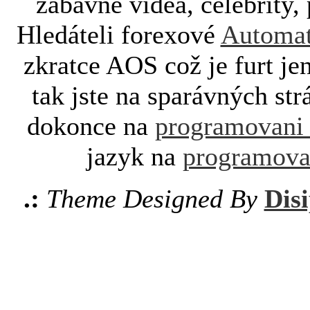
zábavné videa, celebrity, 
Hledáteli forexové
Automat
zkratce AOS což je furt je
tak jste na sparávných st
dokonce na
programovani
jazyk na
programova
.:
Theme Designed By
Disi