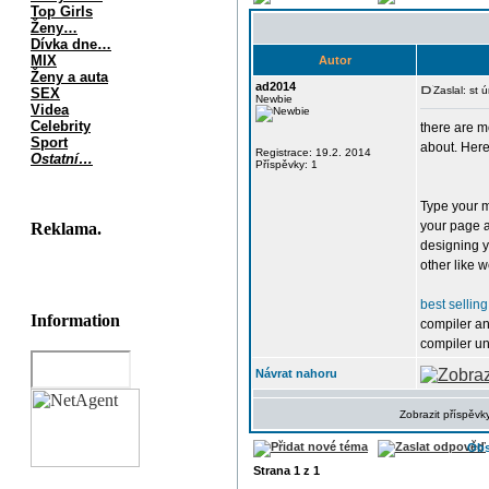
Top Girls
Ženy…
Dívka dne…
MIX
Autor
Ženy a auta
ad2014
Zaslal: st
SEX
Newbie
Videa
Celebrity
there are m
Sport
about. Here
Registrace: 19.2. 2014
Ostatní…
Příspěvky: 1
Type your m
your page an
Reklama.
designing y
other like w
best sellin
Information
compiler and
compiler unt
Návrat nahoru
Zobrazit příspěvk
Obs
Strana
1
z
1