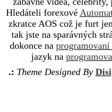
zábavné videa, celebrity, 
Hledáteli forexové
Automat
zkratce AOS což je furt je
tak jste na sparávných st
dokonce na
programovani
jazyk na
programova
.:
Theme Designed By
Disi