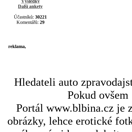
Výsledky
Další ankety
Účastníků:
30221
Komentářů:
29
reklama,
Hledateli
auto zpravodajs
Pokud ovše
Portál www.blbina.cz je 
obrázky, lehce erotické fot