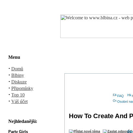
Menu
·
Domů
·
Blbiny
·
Diskuze
·
Připomínky
·
Top 10
FAQ
·
Váš účet
Osobní na
How To Create And P
Nejhledanější:
Party Girls
Obs