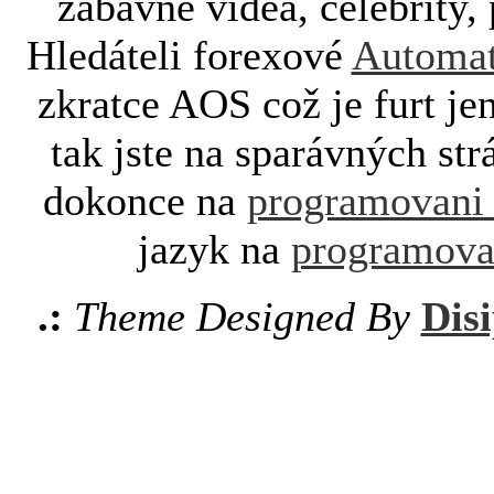
zábavné videa, celebrity, 
Hledáteli forexové
Automat
zkratce AOS což je furt je
tak jste na sparávných st
dokonce na
programovani
jazyk na
programova
.:
Theme Designed By
Disi