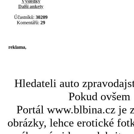
Výsledky
Další ankety
Účastníků:
30209
Komentářů:
29
reklama,
Hledateli
auto zpravodajs
Pokud ovše
Portál www.blbina.cz je 
obrázky, lehce erotické fot