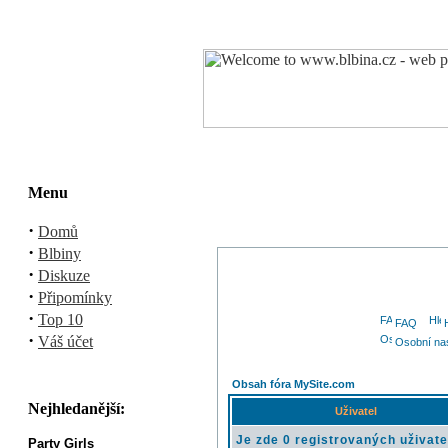
Menu
·
Domů
·
Blbiny
·
Diskuze
·
Připomínky
·
Top 10
FAQ
·
Váš účet
Osobní na
Obsah fóra MySite.com
Nejhledanější:
Uživatel
Je zde 0 registrovaných uživate
Party Girls