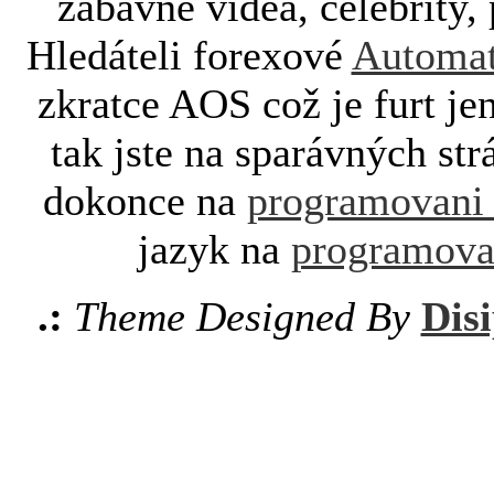
zábavné videa, celebrity, 
Hledáteli forexové
Automat
zkratce AOS což je furt je
tak jste na sparávných st
dokonce na
programovani
jazyk na
programova
.:
Theme Designed By
Disi