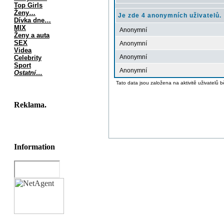
Top Girls
Ženy…
Je zde 4 anonymních uživatelů.
Dívka dne…
MIX
Anonymní
Ženy a auta
SEX
Anonymní
Videa
Anonymní
Celebrity
Sport
Anonymní
Ostatní…
Tato data jsou založena na aktivitě uživatelů 
Reklama.
Information