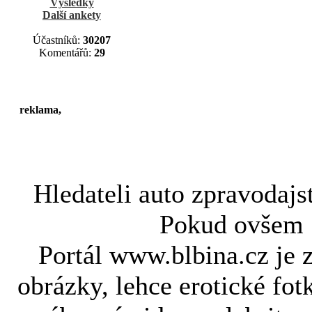
Výsledky
Další ankety
Účastníků:
30207
Komentářů:
29
reklama,
Hledateli
auto zpravodajs
Pokud ovše
Portál www.blbina.cz je 
obrázky, lehce erotické fot