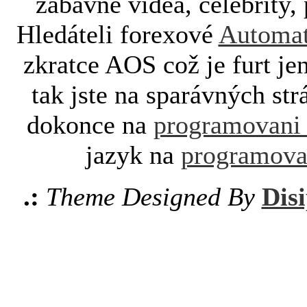
zábavné videa, celebrity, 
Hledáteli forexové
Automat
zkratce AOS což je furt je
tak jste na sparávných st
dokonce na
programovani
jazyk na
programova
.:
Theme Designed By
Disi