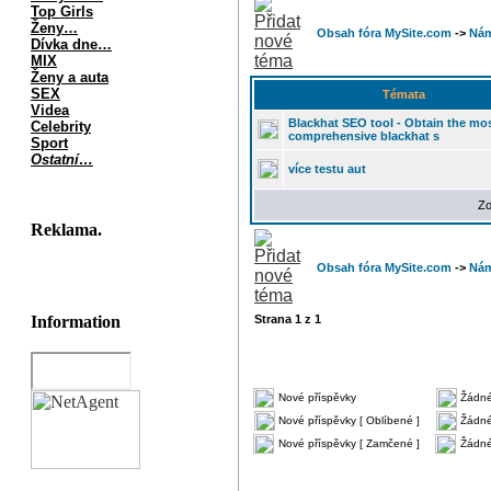
Top Girls
Ženy…
Obsah fóra MySite.com
->
Nám
Dívka dne…
MIX
Ženy a auta
SEX
Témata
Videa
Blackhat SEO tool - Obtain the mo
Celebrity
comprehensive blackhat s
Sport
Ostatní…
více testu aut
Zo
Reklama.
Obsah fóra MySite.com
->
Nám
Information
Strana
1
z
1
Nové příspěvky
Žádné
Nové příspěvky [ Oblíbené ]
Žádné
Nové příspěvky [ Zamčené ]
Žádné