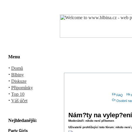
Menu
·
Domů
·
Blbiny
·
Diskuze
·
Připomínky
·
Top 10
FAQ
·
Váš účet
Osobní na
Nám?ty na vylep?ení 
Nejhledanější:
Moderátoři: nikdo není přítomen
Uživatelé prohlížející toto fórum: nikdo není
Party Girls