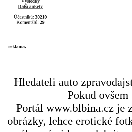
Výsledky
Další ankety
Účastníků:
30210
Komentářů:
29
reklama,
Hledateli
auto zpravodajs
Pokud ovše
Portál www.blbina.cz je 
obrázky, lehce erotické fot