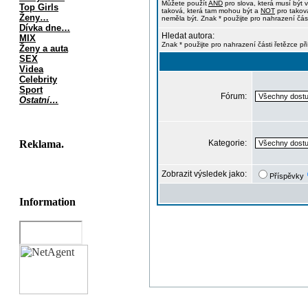
Můžete použít
AND
pro slova, která musí být 
Top Girls
taková, která tam mohou být a
NOT
pro taková
Ženy…
neměla být. Znak * použijte pro nahrazení část
Dívka dne…
Hledat autora:
MIX
Znak * použijte pro nahrazení části řetězce př
Ženy a auta
SEX
Videa
Celebrity
Sport
Fórum:
Ostatní…
Reklama.
Kategorie:
Zobrazit výsledek jako:
Příspěvky
Information