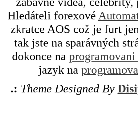
zábavné videa, celebrity, 
Hledáteli forexové
Automat
zkratce AOS což je furt je
tak jste na sparávných st
dokonce na
programovani
jazyk na
programova
.:
Theme Designed By
Disi