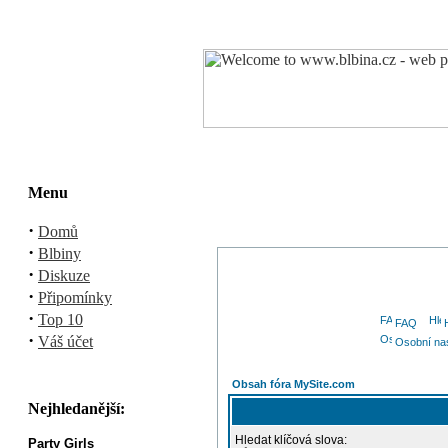
Menu
·
Domů
·
Blbiny
·
Diskuze
·
Připomínky
·
Top 10
FAQ
·
Váš účet
Osobní na
Obsah fóra MySite.com
Nejhledanější:
Hledat klíčová slova:
Party Girls