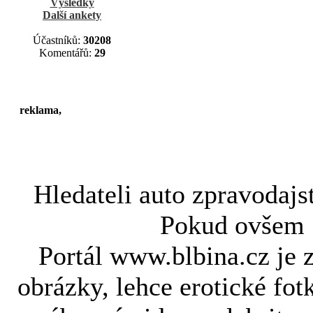
Výsledky
Další ankety
Účastníků:
30208
Komentářů:
29
reklama,
Hledateli
auto zpravodajs
Pokud ovše
Portál www.blbina.cz je 
obrázky, lehce erotické fot