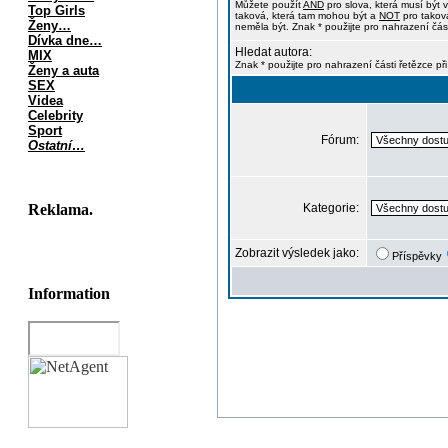
Můžete použít
AND
pro slova, která musí být 
Top Girls
taková, která tam mohou být a
NOT
pro taková
Ženy…
neměla být. Znak * použijte pro nahrazení část
Dívka dne…
Hledat autora:
MIX
Znak * použijte pro nahrazení části řetězce př
Ženy a auta
SEX
Videa
Celebrity
Sport
Fórum:
Ostatní…
Reklama.
Kategorie:
Zobrazit výsledek jako:
Příspěvky
Information