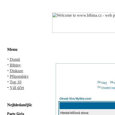
Menu
·
Domů
·
Blbiny
·
Diskuze
·
Připomínky
·
Top 10
FAQ
·
Váš účet
Osobní na
Obsah fóra MySite.com
Nejhledanější:
Hledat klíčová slova:
Party Girls