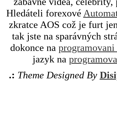
zábavné videa, celebrity, 
Hledáteli forexové
Automat
zkratce AOS což je furt je
tak jste na sparávných st
dokonce na
programovani
jazyk na
programova
.:
Theme Designed By
Disi