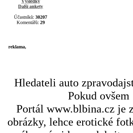
Výsledky
Další ankety
Účastníků:
30207
Komentářů:
29
reklama,
Hledateli
auto zpravodajs
Pokud ovše
Portál www.blbina.cz je 
obrázky, lehce erotické fot