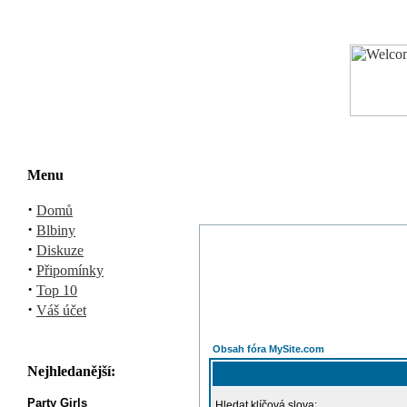
Menu
·
Domů
·
Blbiny
·
Diskuze
·
Připomínky
·
Top 10
·
Váš účet
Obsah fóra MySite.com
Nejhledanější:
Party Girls
Hledat klíčová slova: