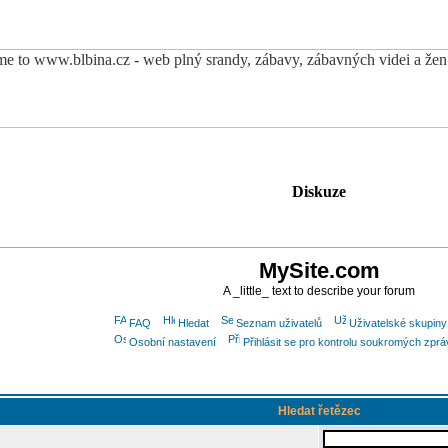
Diskuze
MySite.com
A _little_ text to describe your forum
FAQ
Hledat
Seznam uživatelů
Uživatelské skupiny
Osobní nastavení
Přihlásit se pro kontrolu soukromých zprá
Hledat řetězec