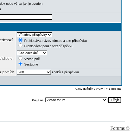
slov nebo výraz jak je uveden
a
ředchozí:
Prohledávat název tématu a text příspěvku
Prohledávat pouze text příspěvku
řídit dle:
Vzestupně
Sestupně
z prvních
znaků z příspěvku
Časy uváděny v GMT + 1 hodina
Přejít na:
Forums ©