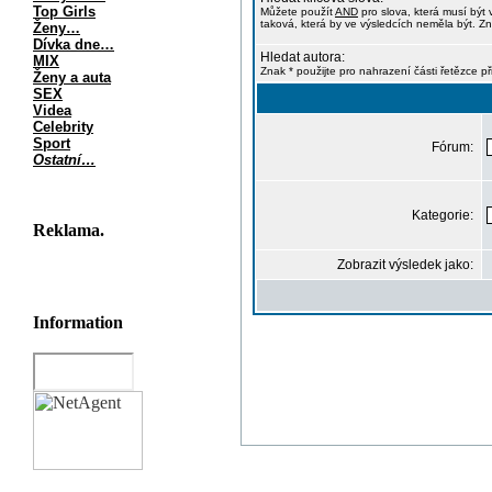
Top Girls
Můžete použít
AND
pro slova, která musí být 
taková, která by ve výsledcích neměla být. Zn
Ženy…
Dívka dne…
Hledat autora:
MIX
Znak * použijte pro nahrazení části řetězce p
Ženy a auta
SEX
Videa
Celebrity
Sport
Fórum:
Ostatní…
Kategorie:
Reklama.
Zobrazit výsledek jako:
Information