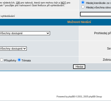
ve výsledcích,
OR
pro taková, která tam mohou být a
NOT
pro
Hledej kterékoliv ze 
ak * použijte pro nahrazení části řetězce při vyhledávání.
Hledej všechna slov
ři vyhledávání
Možnosti hledání
Prohledej p
Set
Zobra
Příspěvky
Témata
Powered by
phpBB
© 2001, 2005 phpBB Group