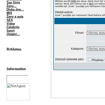
Můžete použít
AND
pro slova, která musí být 
Top Girls
taková, která tam mohou být a
NOT
pro taková
Ženy…
neměla být. Znak * použijte pro nahrazení část
Dívka dne…
Hledat autora:
MIX
Znak * použijte pro nahrazení části řetězce př
Ženy a auta
SEX
Videa
Celebrity
Sport
Fórum:
Ostatní…
Reklama.
Kategorie:
Zobrazit výsledek jako:
Příspěvky
Information