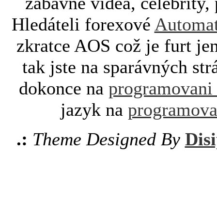
zábavné videa, celebrity, 
Hledáteli forexové
Automat
zkratce AOS což je furt je
tak jste na sparávných st
dokonce na
programovani
jazyk na
programova
.:
Theme Designed By
Disi