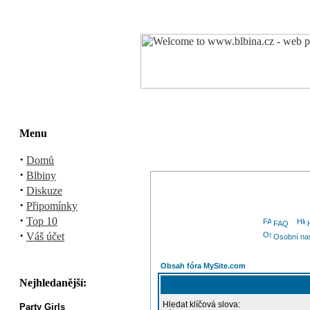
Menu
·
Domů
·
Blbiny
·
Diskuze
·
Připomínky
·
Top 10
FAQ
·
Váš účet
Osobní na
Obsah fóra MySite.com
Nejhledanější:
Hledat klíčová slova:
Party Girls