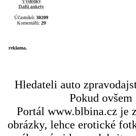
Výsledky
Další ankety
Účastníků:
30209
Komentářů:
29
reklama,
Hledateli
auto zpravodajs
Pokud ovše
Portál www.blbina.cz je 
obrázky, lehce erotické fot