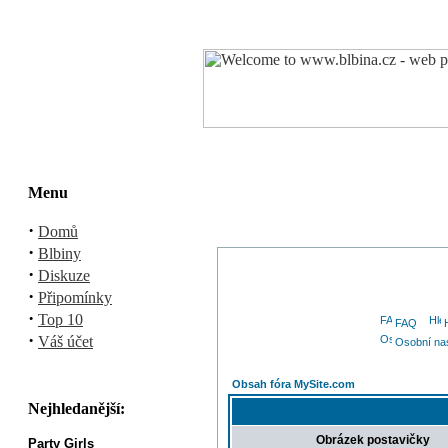
Menu
·
Domů
·
Blbiny
·
Diskuze
·
Připomínky
·
Top 10
FAQ
·
Váš účet
Osobní na
Obsah fóra MySite.com
Nejhledanější:
Obrázek postavičky
Party Girls