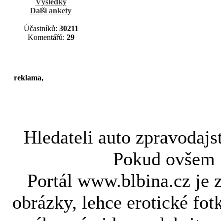
Výsledky
Další ankety
Účastníků:
30211
Komentářů:
29
reklama,
Hledateli
auto zpravodajs
Pokud ovše
Portál www.blbina.cz je 
obrázky, lehce erotické fot