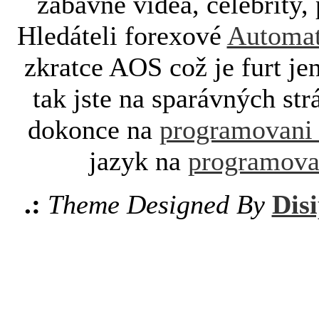
zábavné videa, celebrity, 
Hledáteli forexové
Automat
zkratce AOS což je furt je
tak jste na sparávných st
dokonce na
programovani
jazyk na
programova
.:
Theme Designed By
Disi