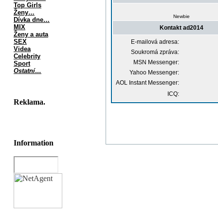
Top Girls
Ženy…
Newbie
Dívka dne…
MIX
Kontakt ad2014
Ženy a auta
SEX
E-mailová adresa:
Videa
Soukromá zpráva:
Celebrity
MSN Messenger:
Sport
Ostatní…
Yahoo Messenger:
AOL Instant Messenger:
ICQ:
Reklama.
Information