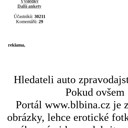
Výsledky
Další ankety
Účastníků:
30211
Komentářů:
29
reklama,
Hledateli
auto zpravodajs
Pokud ovše
Portál www.blbina.cz je 
obrázky, lehce erotické fot