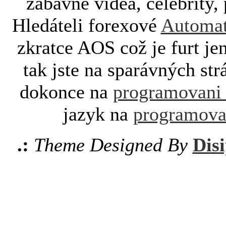
zábavné videa, celebrity, 
Hledáteli forexové
Automat
zkratce AOS což je furt je
tak jste na sparávných st
dokonce na
programovani
jazyk na
programova
.:
Theme Designed By
Disi