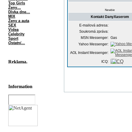
Top Girls
Ženy…
Newbie
Dívka dne…
MIX
Kontakt DanyXaserom
Ženy a auta
SEX
E-mailová adresa:
Videa
Soukromá zpráva:
Celebrity
MSN Messenger:
Gas
Sport
Ostatní…
Yahoo Messenger:
AOL Instant Messenger:
Reklama.
ICQ:
Information