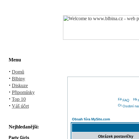
Menu
·
Domů
·
Blbiny
·
Diskuze
·
Připomínky
·
Top 10
FAQ
·
Váš účet
Osobní na
Obsah fóra MySite.com
Nejhledanější:
Obrázek postavičky
Party Girls