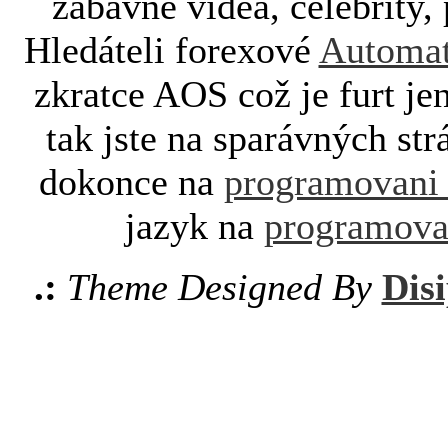
zábavné videa, celebrity, 
Hledáteli forexové
Automat
zkratce AOS což je furt je
tak jste na sparávných st
dokonce na
programovani
jazyk na
programova
.:
Theme Designed By
Disi