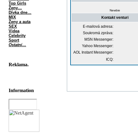
Top Girls
Ženy…
Newbie
Dívka dne…
MIX
Kontakt venturi
Ženy a auta
SEX
E-mailová adresa:
Videa
Soukromá zpráva:
Celebrity
MSN Messenger:
Sport
Ostatní…
Yahoo Messenger:
AOL Instant Messenger:
ICQ:
Reklama.
Information