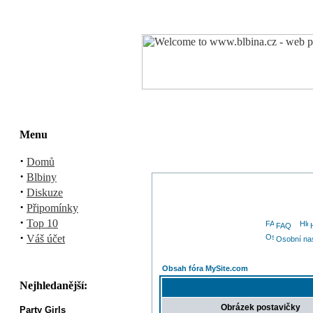
Menu
·
Domů
·
Blbiny
·
Diskuze
·
Připomínky
·
Top 10
FAQ
·
Váš účet
Osobní na
Obsah fóra MySite.com
Nejhledanější:
Obrázek postavičky
Party Girls