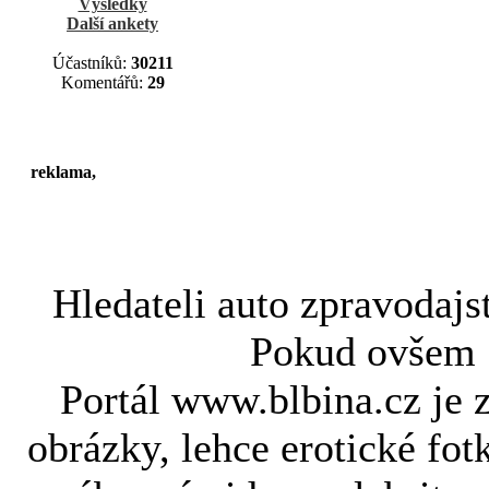
Výsledky
Další ankety
Účastníků:
30211
Komentářů:
29
reklama,
Hledateli
auto zpravodajs
Pokud ovše
Portál www.blbina.cz je 
obrázky, lehce erotické fot