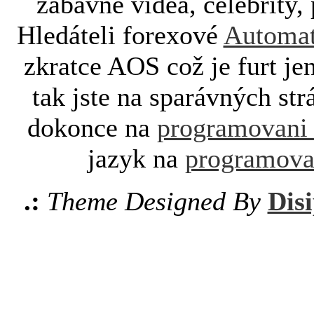
zábavné videa, celebrity, 
Hledáteli forexové
Automat
zkratce AOS což je furt je
tak jste na sparávných st
dokonce na
programovani
jazyk na
programova
.:
Theme Designed By
Disi