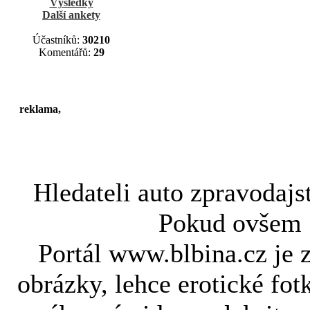
Výsledky
Další ankety
Účastníků:
30210
Komentářů:
29
reklama,
Hledateli
auto zpravodajs
Pokud ovše
Portál www.blbina.cz je 
obrázky, lehce erotické fot