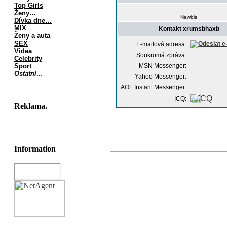
Top Girls
Ženy…
Newbie
Dívka dne…
MIX
Kontakt xrumsbhaxb
Ženy a auta
SEX
E-mailová adresa:
Videa
Soukromá zpráva:
Celebrity
Sport
MSN Messenger:
Ostatní…
Yahoo Messenger:
AOL Instant Messenger:
ICQ:
Reklama.
Information