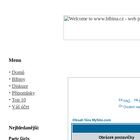
Menu
·
Domů
·
Blbiny
·
Diskuze
·
Připomínky
·
Top 10
FAQ
·
Váš účet
Osobní na
Obsah fóra MySite.com
Nejhledanější:
Obrázek postavičky
Party Girls