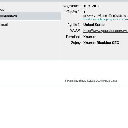
Registrace:
10.5. 2011
bie
Příspěvků:
1
[5.56% ze všech příspěvků / 0.
rumsbhaxb
Hledat všechny příspěvky od u
Bydliště:
United States
WWW:
http://www.youtube.com/
Povolání:
Xrumer
Zájmy:
Xrumer Blackhat SEO
Powered by
phpBB
© 2001, 2005 phpBB Group