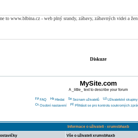
Diskuze
MySite.com
A _little_ text to describe your forum
FAQ
Hledat
Seznam uživatelů
Uživatelské skupiny
Osobní nastavení
Přihlásit se pro kontrolu soukromých zprá
Informace o uživateli - xrumsbhaxb
ostavičky
Vše o uživateli xrumsbhaxb