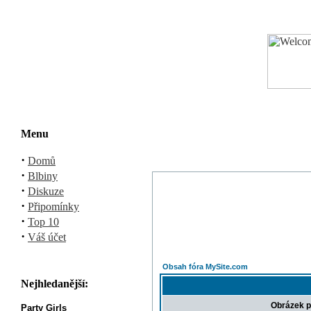
Menu
·
Domů
·
Blbiny
·
Diskuze
·
Připomínky
·
Top 10
·
Váš účet
Obsah fóra MySite.com
Nejhledanější:
Obrázek p
Party Girls