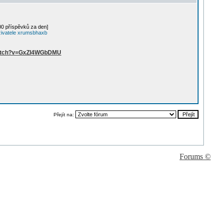
00 příspěvků za den]
živatele xrumsbhaxb
watch?v=GxZI4WGbDMU
Přejít na:
Forums ©