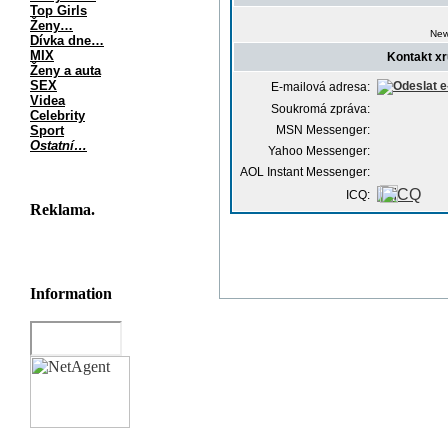
Top Girls
Ženy…
New
Dívka dne…
MIX
Kontakt x
Ženy a auta
SEX
E-mailová adresa:
Videa
Soukromá zpráva:
Celebrity
Sport
MSN Messenger:
Ostatní…
Yahoo Messenger:
AOL Instant Messenger:
ICQ:
Reklama.
Information