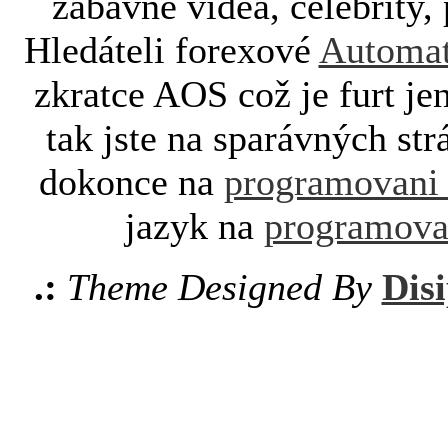
zábavné videa, celebrity, 
Hledáteli forexové
Automat
zkratce AOS což je furt je
tak jste na sparávných st
dokonce na
programovani
jazyk na
programova
.:
Theme Designed By
Disi