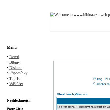
Menu
·
Domů
·
Blbiny
·
Diskuze
·
Připomínky
·
Top 10
FAQ
·
Váš účet
Osobní na
Obsah fóra MySite.com
Nejhledanější:
Pole označená "*" jsou povinná a musí být vy
Party Girls