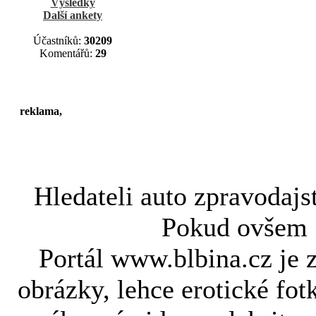
Výsledky
Další ankety
Účastníků:
30209
Komentářů:
29
reklama,
Hledateli
auto zpravodajs
Pokud ovše
Portál www.blbina.cz je 
obrázky, lehce erotické fot