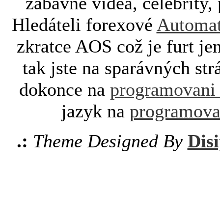
zábavné videa, celebrity, 
Hledáteli forexové
Automat
zkratce AOS což je furt je
tak jste na sparávných st
dokonce na
programovani
jazyk na
programova
.:
Theme Designed By
Disi