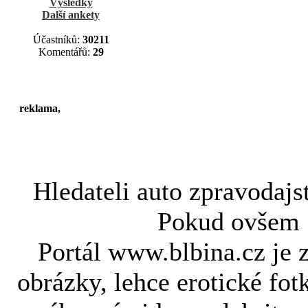
Výsledky
Další ankety
Účastníků:
30211
Komentářů:
29
reklama,
Hledateli
auto zpravodajs
Pokud ovše
Portál www.blbina.cz je 
obrázky, lehce erotické fot