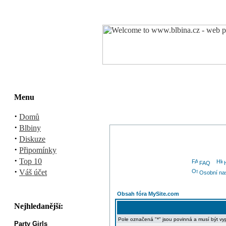
Menu
·
Domů
·
Blbiny
·
Diskuze
·
Připomínky
·
Top 10
FAQ
·
Váš účet
Osobní na
Obsah fóra MySite.com
Nejhledanější:
Pole označená "*" jsou povinná a musí být vy
Party Girls