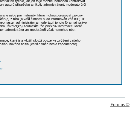
teriál tak rychle, jak jen to je možné, nemohou kontrolovat
y autorů příspěvků a nikoliv administrátorů, moderátorů či
ntované nebo jiné materiály, které mohou porušovat zákony
ěn(a) z fóra (o vaší činnosti bude informován váš ISP). IP
bmaster, administrátor a moderátoři tohoto fóra mají právo
ako uživatel(ka) souhlasíte, že jakékoliv informace, které
er, administrátor ani moderátoři však nemohou nést
mace, které jste vložil, slouží pouze ke zvýšení vašeho
zaslání nového hesla, jestliže vaše heslo zapomenete).
t.
et.
Forums ©