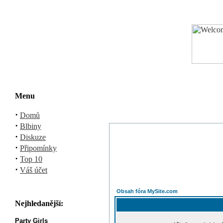
Menu
·
Domů
·
Blbiny
·
Diskuze
·
Připomínky
·
Top 10
·
Váš účet
Obsah fóra MySite.com
Nejhledanější:
Party Girls