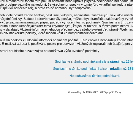
átoři a moderátoři tohoto fóra pokusí odstranit nebo upravit jakýkoliv všeobecně nežádoucí ma
to prosíme vezměte na vědomí, že všechny příspěvky v tomto fóru vyjadřují pohledy a názor
íspěvků od těchto lidí), a proto za ně nemohou být zodpovědní.
 nebudete posílat žádné hanlivé, neslušné, vulgární, nenávistné, zastrašující, sexuálně orie
národní úmluvy. Budete-li takové materiály posílat, můžete být okamžitě a také navždy vyhošt
ků je zaznamenávána pro případ potřeby vynucení těchto podmínek. Souhlasíte s tím, že we
řesunout nebo ukončit jakékoliv téma kdykoliv zjistí, že jsou v rozporu s těmito podmínkami. J
ny v databázi. Vložené informace nebudou předány bez vašeho svolení třetí straně. Webmast
ékoliv hackerské pokusy, které mohou vést ke kompromitaci těchto dat.
oužívá cookies k ukládání informací na vašem počítači. Tato cookies neobsahují žádné infor
ní. E-mailová adresa je používána pouze pro potvrzení vložených registračních údajů (a pro 
straci souhlasíte a zavazujete se dodržovat výše uvedené podmínky.
Souhlasíte s těmito podmínkami a jste
starší
než 13 le
Souhlasím s těmito podmínkami a jsem
mladší
než 13 l
Nesouhlasím s těmito podmínkami.
Powered by
phpBB
© 2001, 2005 phpBB Group