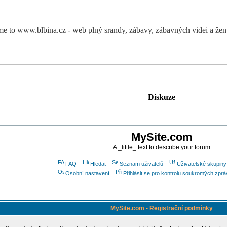
Diskuze
MySite.com
A _little_ text to describe your forum
FAQ
Hledat
Seznam uživatelů
Uživatelské skupiny
Osobní nastavení
Přihlásit se pro kontrolu soukromých zprá
MySite.com - Registrační podmínky