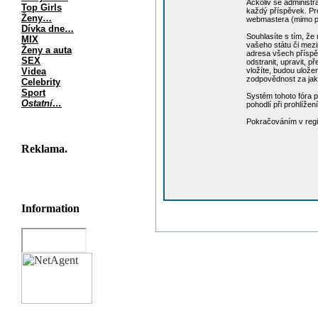
Ačkoliv se administr
Top Girls
každý příspěvek. Pro
Ženy…
webmastera (mimo př
Dívka dne…
Souhlasíte s tím, že
MIX
vašeho státu či mezi
Ženy a auta
adresa všech příspěv
SEX
odstranit, upravit, p
Videa
vložíte, budou ulože
zodpovědnost za jak
Celebrity
Sport
Systém tohoto fóra p
Ostatní…
pohodlí při prohlíže
Pokračováním v regi
Reklama.
Information