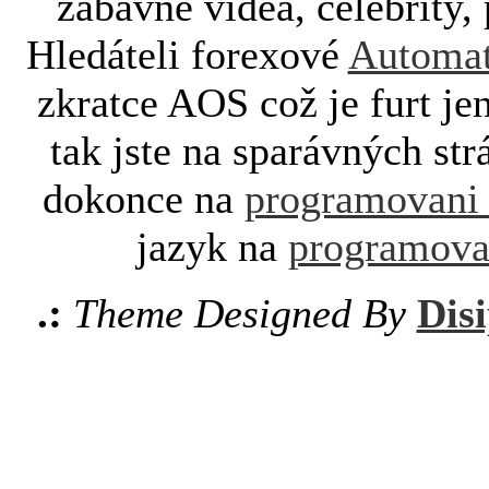
zábavné videa, celebrity, 
Hledáteli forexové
Automat
zkratce AOS což je furt je
tak jste na sparávných st
dokonce na
programovani
jazyk na
programova
.:
Theme Designed By
Disi