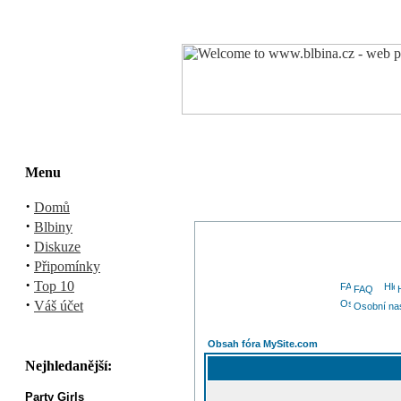
Menu
·
Domů
·
Blbiny
·
Diskuze
·
Připomínky
·
Top 10
FAQ
·
Váš účet
Osobní na
Obsah fóra MySite.com
Nejhledanější:
Party Girls