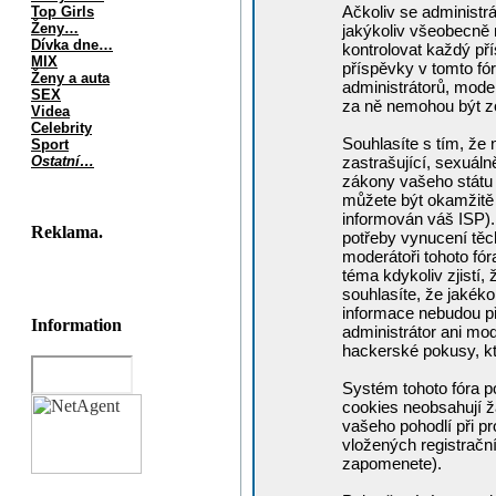
Ačkoliv se administrá
Top Girls
Ženy…
jakýkoliv všeobecně 
Dívka dne…
kontrolovat každý p
MIX
příspěvky v tomto fór
Ženy a auta
administrátorů, moder
SEX
za ně nemohou být z
Videa
Celebrity
Souhlasíte s tím, že 
Sport
Ostatní…
zastrašující, sexuáln
zákony vašeho státu č
můžete být okamžitě 
informován váš ISP).
Reklama.
potřeby vynucení těc
moderátoři tohoto fór
téma kdykoliv zjistí,
souhlasíte, že jakéko
informace nebudou př
Information
administrátor ani mo
hackerské pokusy, kt
Systém tohoto fóra p
cookies neobsahují žá
vašeho pohodlí při pr
vložených registrační
zapomenete).