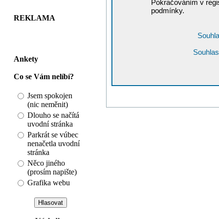
Pokračováním v regis
podmínky.
REKLAMA
Souhla
Souhlas
Ankety
Co se Vám nelíbí?
Jsem spokojen
(nic neměnit)
Dlouho se načítá
uvodní stránka
Parkrát se vúbec
nenačetla uvodní
stránka
Něco jiného
(prosím napište)
Grafika webu