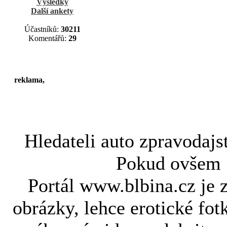
Výsledky
Další ankety
Účastníků:
30211
Komentářů:
29
reklama,
Hledateli
auto zpravodajs
Pokud ovše
Portál www.blbina.cz je 
obrázky, lehce erotické fot