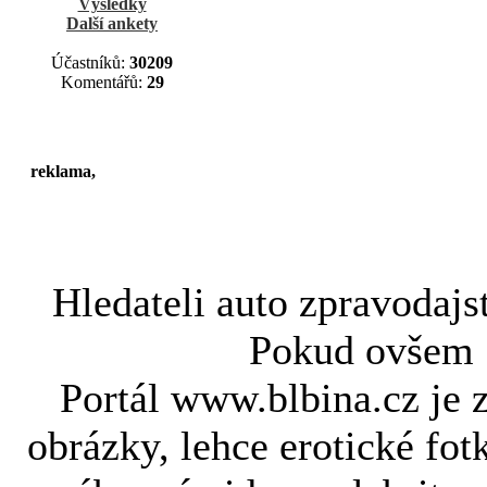
Výsledky
Další ankety
Účastníků:
30209
Komentářů:
29
reklama,
Hledateli
auto zpravodajs
Pokud ovše
Portál www.blbina.cz je 
obrázky, lehce erotické fot