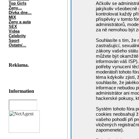
Ačkoliv se administrá
Top Girls
Ženy…
jakýkoliv všeobecně 
Dívka dne…
kontrolovat každý p
MIX
příspěvky v tomto fór
Ženy a auta
administrátorů, moder
SEX
za ně nemohou být z
Videa
Celebrity
Souhlasíte s tím, že 
Sport
Ostatní…
zastrašující, sexuáln
zákony vašeho státu č
můžete být okamžitě 
informován váš ISP).
Reklama.
potřeby vynucení těc
moderátoři tohoto fór
téma kdykoliv zjistí,
souhlasíte, že jakéko
informace nebudou př
Information
administrátor ani mo
hackerské pokusy, kt
Systém tohoto fóra p
cookies neobsahují žá
vašeho pohodlí při pr
vložených registrační
zapomenete).