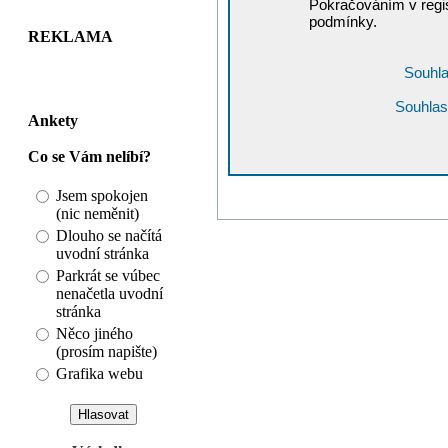
Pokračováním v regis
podmínky.
REKLAMA
Souhla
Souhlas
Ankety
Co se Vám nelíbí?
Jsem spokojen
(nic neměnit)
Dlouho se načítá
uvodní stránka
Parkrát se vúbec
nenačetla uvodní
stránka
Něco jiného
(prosím napište)
Grafika webu