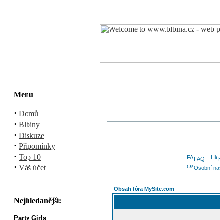
Menu
·
Domů
·
Blbiny
·
Diskuze
·
Připomínky
·
Top 10
FAQ
·
Váš účet
Osobní na
Obsah fóra MySite.com
Nejhledanější:
Party Girls