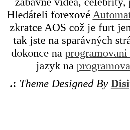
zábavné videa, celebrity, 
Hledáteli forexové
Automat
zkratce AOS což je furt je
tak jste na sparávných st
dokonce na
programovani
jazyk na
programova
.:
Theme Designed By
Disi