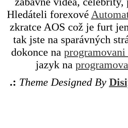
zábavné videa, celebrity, 
Hledáteli forexové
Automat
zkratce AOS což je furt je
tak jste na sparávných st
dokonce na
programovani
jazyk na
programova
.:
Theme Designed By
Disi