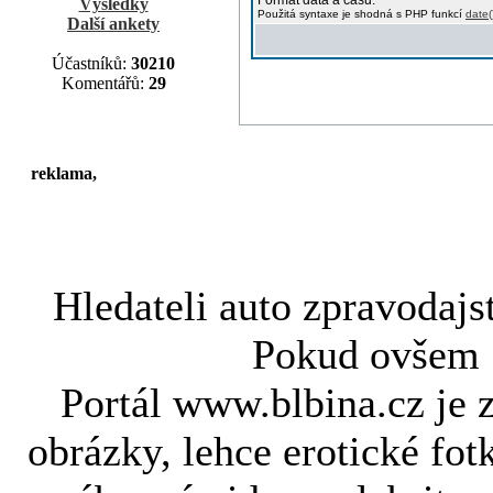
Formát data a času:
Výsledky
Použitá syntaxe je shodná s PHP funkcí
date(
Další ankety
Účastníků:
30210
Komentářů:
29
reklama,
Hledateli
auto zpravodajs
Pokud ovše
Portál www.blbina.cz je 
obrázky, lehce erotické fot