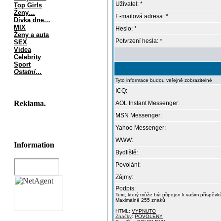
Uživatel: *
Top Girls
Ženy…
E-mailová adresa: *
Dívka dne…
MIX
Heslo: *
Ženy a auta
Potvrzení hesla: *
SEX
Videa
Celebrity
Sport
Ostatní…
Tyto informace budou veřejně zobrazitelné
ICQ:
Reklama.
AOL Instant Messenger:
MSN Messenger:
Yahoo Messenger:
WWW:
Information
Bydliště:
Povolání:
Zájmy:
Podpis:
Text, který může být připojen k vašim příspěv
Maximálně 255 znaků
HTML:
VYPNUTO
Značky
:
POVOLENY