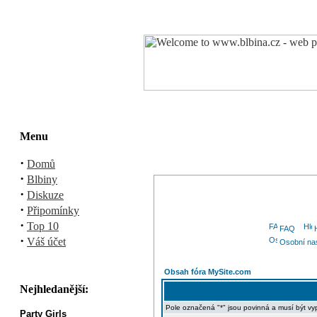
Menu
·
Domů
·
Blbiny
·
Diskuze
·
Připomínky
·
Top 10
FAQ
·
Váš účet
Osobní na
Obsah fóra MySite.com
Nejhledanější:
Pole označená "*" jsou povinná a musí být vy
Party Girls