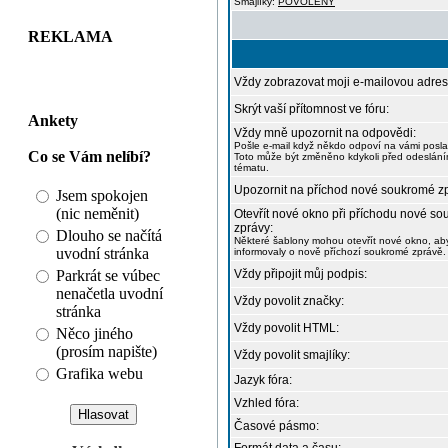
Smajlíky:
POVOLENY
REKLAMA
Vždy zobrazovat moji e-mailovou adres
Skrýt vaší přítomnost ve fóru:
Ankety
Vždy mně upozornit na odpovědi:
Pošle e-mail když někdo odpoví na vámi posl
Co se Vám nelíbí?
Toto může být změněno kdykoli před odeslán
tématu.
Upozornit na příchod nové soukromé z
Jsem spokojen
(nic neměnit)
Otevřít nové okno při příchodu nové s
zprávy:
Dlouho se načítá
Některé šablony mohou otevřít nové okno, ab
uvodní stránka
informovaly o nově příchozí soukromé zprávě.
Parkrát se vúbec
Vždy připojit můj podpis:
nenačetla uvodní
Vždy povolit značky:
stránka
Vždy povolit HTML:
Něco jiného
(prosím napište)
Vždy povolit smajlíky:
Grafika webu
Jazyk fóra:
Vzhled fóra:
Časové pásmo: