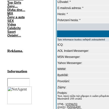
Uživatel: *
Top Girls
Ženy…
E-mailová adresa: *
Dívka dne…
MIX
Heslo: *
Ženy a auta
Potvrzení hesla: *
SEX
Videa
Celebrity
Sport
Ostatní…
Tyto informace budou veřejně zobrazitelné
ICQ:
Reklama.
AOL Instant Messenger:
MSN Messenger:
Yahoo Messenger:
WWW:
Information
Bydliště:
Povolání:
Zájmy:
Podpis:
Text, který může být připojen k vašim příspěv
Maximálně 255 znaků
HTML:
VYPNUTO
Značky
:
POVOLENY