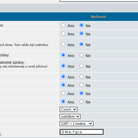
Možnosti
su:
Ano
Ne
Ano
Ne
Ano
Ne
lané téma. Toto může být změněno
právy:
Ano
Ne
oukromé zprávy:
Ano
Ne
 vás informovaly o nově příchozí
Ano
Ne
Ano
Ne
Ano
Ne
Ano
Ne
)