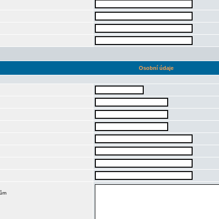
Osobní údaje
kům