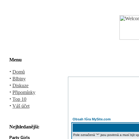
Menu
·
Domů
·
Blbiny
·
Diskuze
·
Připomínky
·
Top 10
·
Váš účet
Obsah fóra MySite.com
Nejhledanější:
Pole označená "*" jsou povinná a musí být v
Party Girls