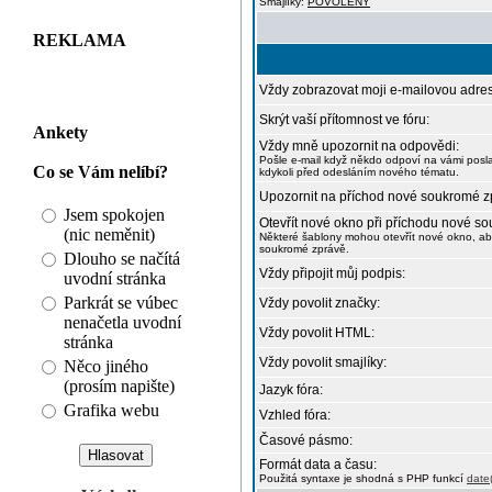
Smajlíky:
POVOLENY
REKLAMA
Vždy zobrazovat moji e-mailovou adre
Skrýt vaší přítomnost ve fóru:
Ankety
Vždy mně upozornit na odpovědi:
Pošle e-mail když někdo odpoví na vámi pos
Co se Vám nelíbí?
kdykoli před odesláním nového tématu.
Upozornit na příchod nové soukromé z
Jsem spokojen
Otevřít nové okno při příchodu nové s
(nic neměnit)
Některé šablony mohou otevřít nové okno, aby
soukromé zprávě.
Dlouho se načítá
Vždy připojit můj podpis:
uvodní stránka
Parkrát se vúbec
Vždy povolit značky:
nenačetla uvodní
Vždy povolit HTML:
stránka
Vždy povolit smajlíky:
Něco jiného
(prosím napište)
Jazyk fóra:
Grafika webu
Vzhled fóra:
Časové pásmo:
Formát data a času:
Použitá syntaxe je shodná s PHP funkcí
date(