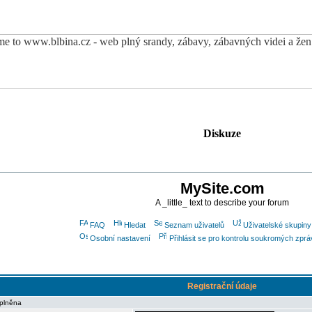
Diskuze
MySite.com
A _little_ text to describe your forum
FAQ
Hledat
Seznam uživatelů
Uživatelské skupiny
Osobní nastavení
Přihlásit se pro kontrolu soukromých zprá
Registrační údaje
yplněna