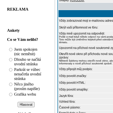
Smajlíky:
POVOLENY
REKLAMA
Vždy zobrazovat moji e-mailovou adres
Skrýt vaší přítomnost ve fóru:
Ankety
Vždy mně upozornit na odpovědi:
Pošle e-mail když někdo odpoví na vámi posl
Co se Vám nelíbí?
Toto může být změněno kdykoli před odeslán
tématu.
Upozornit na příchod nové soukromé z
Jsem spokojen
(nic neměnit)
Otevřít nové okno při příchodu nové s
zprávy:
Dlouho se načítá
Některé šablony mohou otevřít nové okno, ab
uvodní stránka
informovaly o nově příchozí soukromé zprávě.
Parkrát se vúbec
Vždy připojit můj podpis:
nenačetla uvodní
Vždy povolit značky:
stránka
Vždy povolit HTML:
Něco jiného
(prosím napište)
Vždy povolit smajlíky:
Grafika webu
Jazyk fóra:
Vzhled fóra:
Časové pásmo: