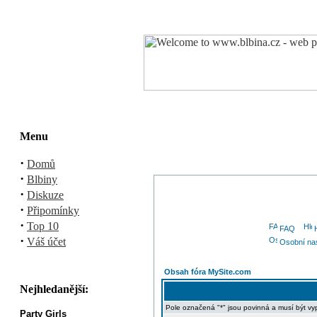
Menu
·
Domů
·
Blbiny
·
Diskuze
·
Připomínky
·
Top 10
FAQ
·
Váš účet
Osobní na
Obsah fóra MySite.com
Nejhledanější:
Pole označená "*" jsou povinná a musí být vy
Party Girls