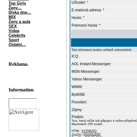
Uživatel: *
Top Girls
Ženy…
E-mailová adresa: *
Dívka dne…
MIX
Heslo: *
Ženy a auta
Potvrzení hesla: *
SEX
Videa
Celebrity
Sport
Ostatní…
Tyto informace budou veřejně zobrazitelné
ICQ:
Reklama.
AOL Instant Messenger:
MSN Messenger:
Yahoo Messenger:
WWW:
Information
Bydliště:
Povolání:
Zájmy:
Podpis:
Text, který může být připojen k vašim příspěv
Maximálně 255 znaků
HTML:
VYPNUTO
Značky
:
POVOLENY