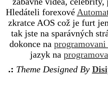
zábavné videa, celebrity, 
Hledáteli forexové
Automat
zkratce AOS což je furt je
tak jste na sparávných st
dokonce na
programovani
jazyk na
programova
.:
Theme Designed By
Disi