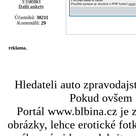
Formát data a času:
Výsledky
Použitá syntaxe je shodná s PHP funkcí
date(
Další ankety
Účastníků:
30211
Komentářů:
29
reklama,
Hledateli
auto zpravodajs
Pokud ovše
Portál www.blbina.cz je 
obrázky, lehce erotické fot