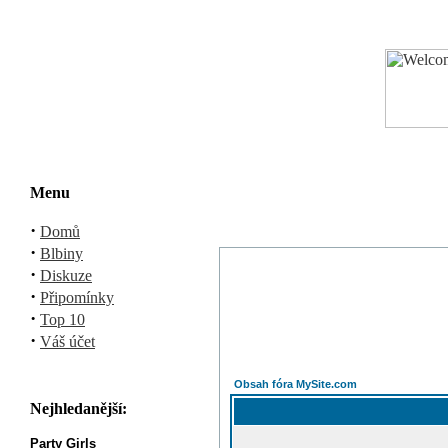
Menu
·
Domů
·
Blbiny
·
Diskuze
·
Připomínky
·
Top 10
·
Váš účet
Obsah fóra MySite.com
Nejhledanější:
Party Girls