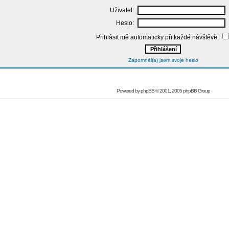
Uživatel:
Heslo:
Přihlásit mě automaticky při každé návštěvě:
Zapomněl(a) jsem svoje heslo
Powered by
phpBB
© 2001, 2005 phpBB Group