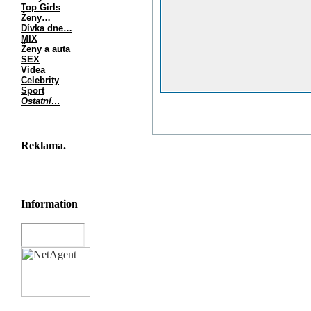
Top Girls
Ženy…
Dívka dne…
MIX
Ženy a auta
SEX
Videa
Celebrity
Sport
Ostatní…
Reklama.
Information