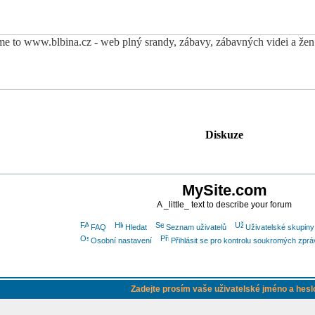
Diskuze
MySite.com
A _little_ text to describe your forum
FAQ
Hledat
Seznam uživatelů
Uživatelské skupiny
Osobní nastavení
Přihlásit se pro kontrolu soukromých zprá
Zadejte prosím vaše uživatelské jméno a hesl