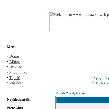
Menu
·
Domů
·
Blbiny
·
Diskuze
·
Připomínky
·
Top 10
FAQ
·
Váš účet
Osobní na
Obsah fóra MySite.com
Nejhledanější:
Party Girls