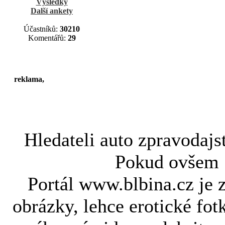
Výsledky
Další ankety
Účastníků:
30210
Komentářů:
29
reklama,
Hledateli
auto zpravodajs
Pokud ovše
Portál www.blbina.cz je 
obrázky, lehce erotické fot