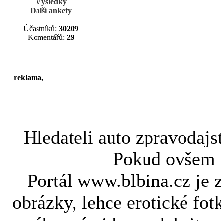
Výsledky
Další ankety
Účastníků:
30209
Komentářů:
29
reklama,
Hledateli
auto zpravodajs
Pokud ovše
Portál www.blbina.cz je 
obrázky, lehce erotické fot