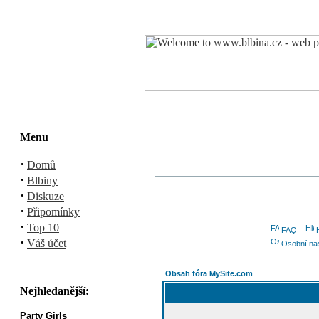
Menu
·
Domů
·
Blbiny
·
Diskuze
·
Připomínky
·
Top 10
FAQ
·
Váš účet
Osobní na
Obsah fóra MySite.com
Nejhledanější:
Party Girls