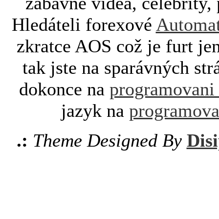
zábavné videa, celebrity, 
Hledáteli forexové
Automat
zkratce AOS což je furt je
tak jste na sparávných st
dokonce na
programovani
jazyk na
programova
.:
Theme Designed By
Disi