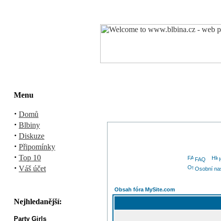
Menu
·
Domů
·
Blbiny
·
Diskuze
·
Připomínky
·
Top 10
FAQ
·
Váš účet
Osobní na
Obsah fóra MySite.com
Nejhledanější:
Party Girls