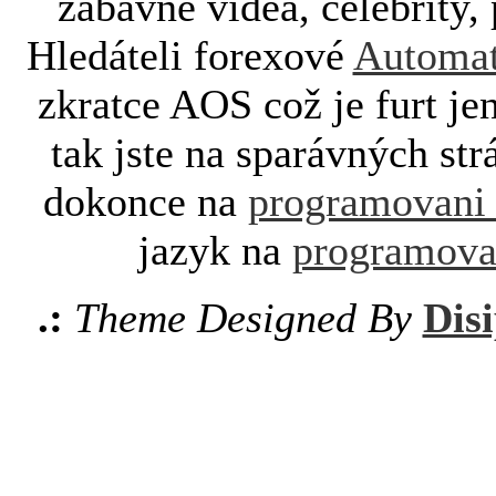
zábavné videa, celebrity, 
Hledáteli forexové
Automat
zkratce AOS což je furt je
tak jste na sparávných st
dokonce na
programovani
jazyk na
programova
.:
Theme Designed By
Disi