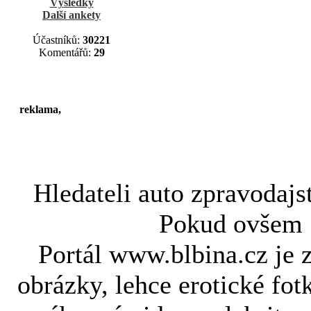
Výsledky
Další ankety
Účastníků:
30221
Komentářů:
29
reklama,
Hledateli
auto zpravodajs
Pokud ovše
Portál www.blbina.cz je 
obrázky, lehce erotické fot