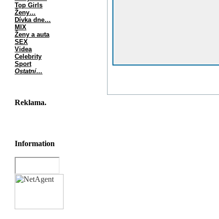
Top Girls
Ženy…
Dívka dne…
MIX
Ženy a auta
SEX
Videa
Celebrity
Sport
Ostatní…
Reklama.
Information