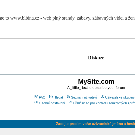
Diskuze
MySite.com
A _little_ text to describe your forum
FAQ
Hledat
Seznam uživatelů
Uživatelské skupiny
Osobní nastavení
Přihlásit se pro kontrolu soukromých zprá
Zadejte prosím vaše uživatelské jméno a hesl