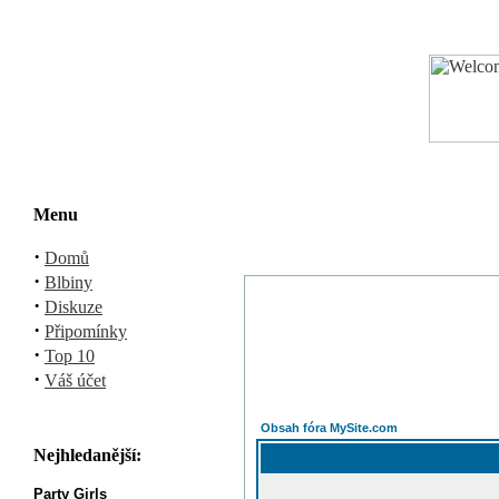
Menu
·
Domů
·
Blbiny
·
Diskuze
·
Připomínky
·
Top 10
·
Váš účet
Obsah fóra MySite.com
Nejhledanější:
Party Girls