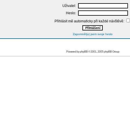
Uživatel:
Heslo:
Přihlásit mě automaticky při každé návštěvě:
Zapomněl(a) jsem svoje heslo
Powered by
phpBB
© 2001, 2005 phpBB Group