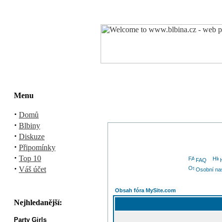
Menu
·
Domů
·
Blbiny
·
Diskuze
·
Připomínky
·
Top 10
FAQ
·
Váš účet
Osobní na
Obsah fóra MySite.com
Nejhledanější:
Party Girls