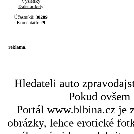
Výsledky
Další ankety
Účastníků:
30209
Komentářů:
29
reklama,
Hledateli
auto zpravodajs
Pokud ovše
Portál www.blbina.cz je 
obrázky, lehce erotické fot