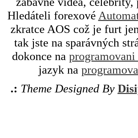
zábavné videa, celebrity, 
Hledáteli forexové
Automat
zkratce AOS což je furt je
tak jste na sparávných st
dokonce na
programovani
jazyk na
programova
.:
Theme Designed By
Disi