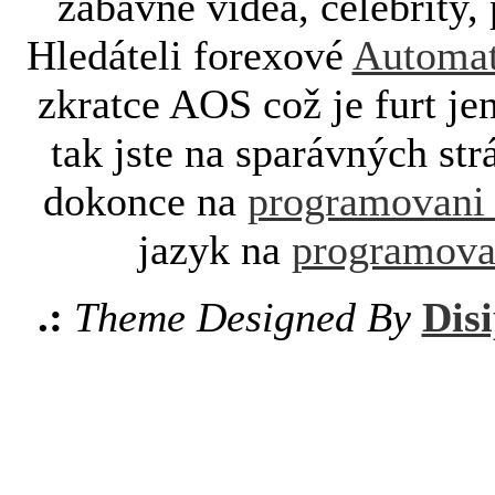
zábavné videa, celebrity, 
Hledáteli forexové
Automat
zkratce AOS což je furt je
tak jste na sparávných st
dokonce na
programovani
jazyk na
programova
.:
Theme Designed By
Disi