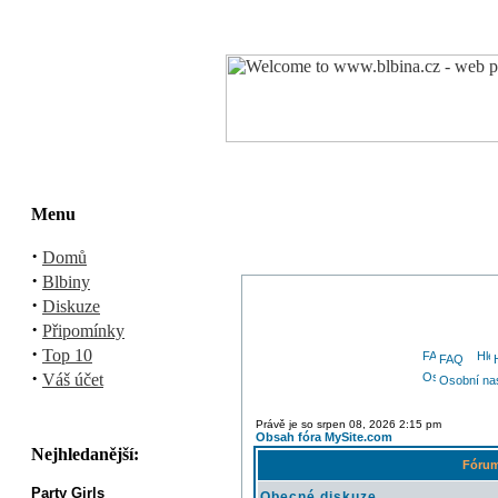
Menu
·
Domů
·
Blbiny
·
Diskuze
·
Připomínky
·
Top 10
FAQ
·
Váš účet
Osobní na
Právě je so srpen 08, 2026 2:15 pm
Obsah fóra MySite.com
Nejhledanější:
Fóru
Party Girls
Obecné diskuze