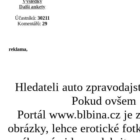
Výsledky
Další ankety
Účastníků:
30211
Komentářů:
29
reklama,
Hledateli
auto zpravodajs
Pokud ovše
Portál www.blbina.cz je 
obrázky, lehce erotické fot