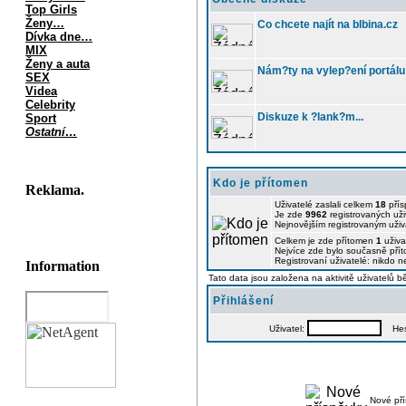
Top Girls
Ženy…
Co chcete najít na blbina.cz
Dívka dne…
MIX
Ženy a auta
Nám?ty na vylep?ení portálu 
SEX
Videa
Celebrity
Diskuze k ?lank?m...
Sport
Ostatní…
Kdo je přítomen
Reklama.
Uživatelé zaslali celkem
18
přís
Je zde
9962
registrovaných uži
Nejnovějším registrovaným uži
Celkem je zde přítomen
1
uživa
Nejvíce zde bylo současně př
Registrovaní uživatelé: nikdo n
Information
Tato data jsou založena na aktivitě uživatelů 
Přihlášení
Uživatel:
Hes
Nové př