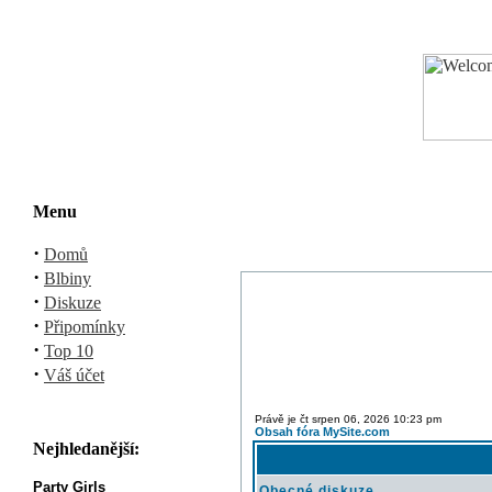
Menu
·
Domů
·
Blbiny
·
Diskuze
·
Připomínky
·
Top 10
·
Váš účet
Právě je čt srpen 06, 2026 10:23 pm
Obsah fóra MySite.com
Nejhledanější:
Party Girls
Obecné diskuze