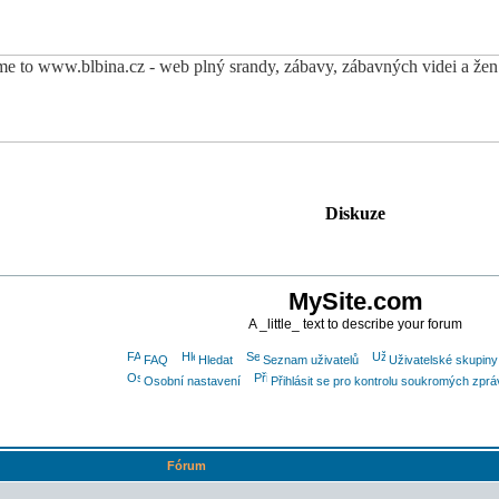
Diskuze
MySite.com
A _little_ text to describe your forum
FAQ
Hledat
Seznam uživatelů
Uživatelské skupiny
Osobní nastavení
Přihlásit se pro kontrolu soukromých zprá
Fórum