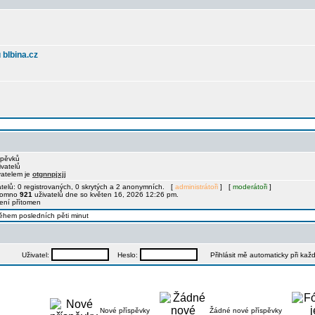
 blbina.cz
spěvků
ivatelů
vatelem je
otgnnpjxjj
telů: 0 registrovaných, 0 skrytých a 2 anonymních. [
administrátoři
] [
moderátoři
]
ítomno
921
uživatelů dne so květen 16, 2026 12:26 pm.
není přítomen
během posledních pěti minut
Uživatel:
Heslo:
Přihlásit mě automaticky při kaž
Nové příspěvky
Žádné nové příspěvky