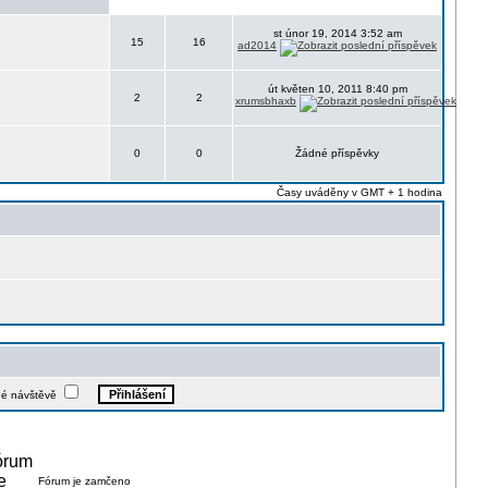
st únor 19, 2014 3:52 am
15
16
ad2014
út květen 10, 2011 8:40 pm
2
2
xrumsbhaxb
0
0
Žádné příspěvky
Časy uváděny v GMT + 1 hodina
dé návštěvě
Fórum je zamčeno