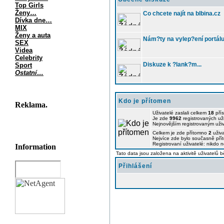
Top Girls
Ženy…
Co chcete najít na blbina.cz
Dívka dne…
MIX
Ženy a auta
Nám?ty na vylep?ení portálu
SEX
Videa
Celebrity
Diskuze k ?lank?m...
Sport
Ostatní…
Kdo je přítomen
Reklama.
Uživatelé zaslali celkem
18
pří
Je zde
9962
registrovaných už
Nejnovějším registrovaným uži
Celkem je zde přítomno
2
uživa
Nejvíce zde bylo současně př
Registrovaní uživatelé: nikdo 
Information
Tato data jsou založena na aktivitě uživatelů 
Přihlášení