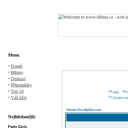
Menu
·
Domů
·
Blbiny
·
Diskuze
·
Připomínky
·
Top 10
FAQ
·
Váš účet
Osobní na
Obsah fóra MySite.com
Nejhledanější:
Party Girls