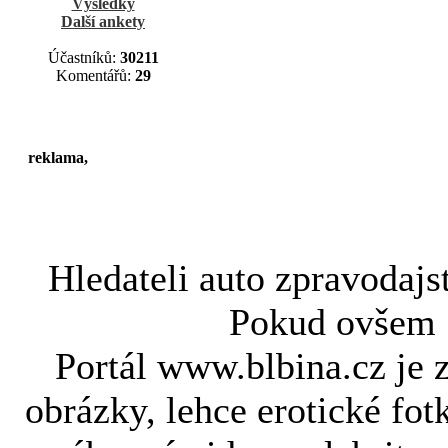
Výsledky
Další ankety
Účastníků:
30211
Komentářů:
29
reklama,
Hledateli
auto zpravodajs
Pokud ovše
Portál www.blbina.cz je 
obrázky, lehce erotické fot