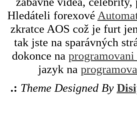
zábavné videa, celebrity, 
Hledáteli forexové
Automat
zkratce AOS což je furt je
tak jste na sparávných st
dokonce na
programovani
jazyk na
programova
.:
Theme Designed By
Disi