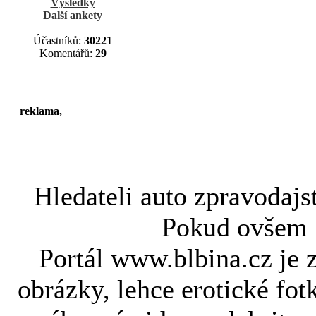
Výsledky
Další ankety
Účastníků:
30221
Komentářů:
29
reklama,
Hledateli
auto zpravodajs
Pokud ovše
Portál www.blbina.cz je 
obrázky, lehce erotické fot