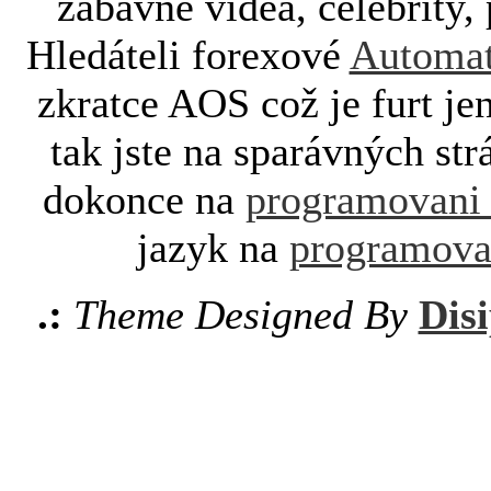
zábavné videa, celebrity, 
Hledáteli forexové
Automat
zkratce AOS což je furt je
tak jste na sparávných st
dokonce na
programovani
jazyk na
programova
.:
Theme Designed By
Disi