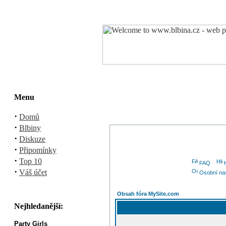
Menu
·
Domů
·
Blbiny
·
Diskuze
·
Připomínky
·
Top 10
FAQ
·
Váš účet
Osobní na
Obsah fóra MySite.com
Nejhledanější:
Party Girls