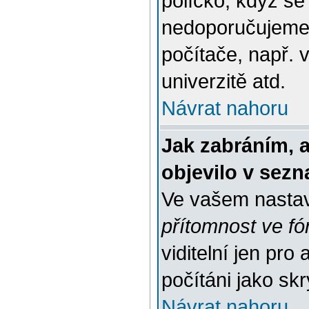
políčko, když se
nedoporučujeme,
počítače, např. 
univerzitě atd.
Návrat nahoru
Jak zabráním, 
objevilo v sez
Ve vašem nasta
přítomnost ve fó
viditelní jen pr
počítáni jako skr
Návrat nahoru