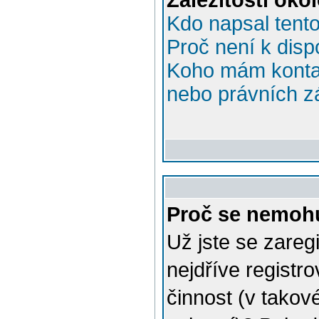
Záležitosti ok
Kdo napsal tent
Proč není k disp
Koho mám kontak
nebo právních zá
Proč se nemohu
Už jste se zareg
nejdříve registr
činnost (v takov