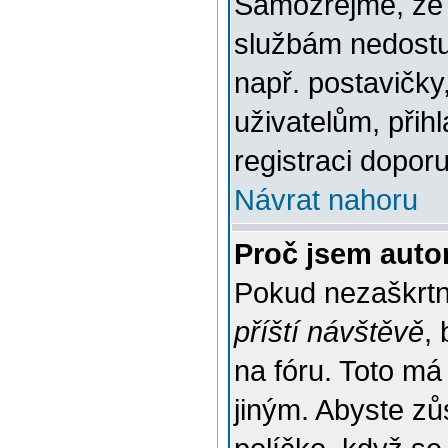
Samozřejmě, že 
službám nedost
např. postavičky
uživatelům, přih
registraci dopor
Návrat nahoru
Proč jsem auto
Pokud nezaškrtn
příští návštěvě
,
na fóru. Toto má
jiným. Abyste zůs