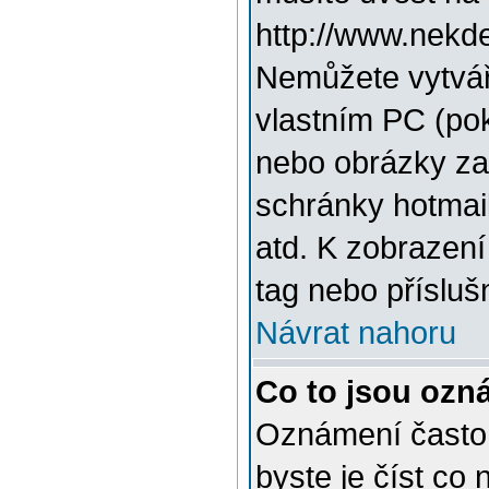
http://www.nekde
Nemůžete vytvář
vlastním PC (pok
nebo obrázky za
schránky hotmai
atd. K zobrazen
tag nebo přísluš
Návrat nahoru
Co to jsou ozn
Oznámení často p
byste je číst co