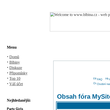
Menu
·
Domů
·
Blbiny
·
Diskuze
·
Připomínky
·
Top 10
FAQ
·
Váš účet
Osobní na
Obsah fóra MySi
Nejhledanější:
Party Girls