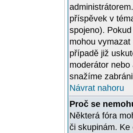
administrátorem.
příspěvek v téma
spojeno). Pokud 
mohou vymazat n
případě již usku
moderátor nebo 
snažíme zabránit
Návrat nahoru
Proč se nemohu
Některá fóra mo
či skupinám. Ke č