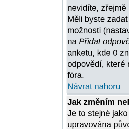
nevidíte, zřejmě
Měli byste zada
možnosti (nasta
na
Přidat odpov
anketu, kde 0 
odpovědí, které 
fóra.
Návrat nahoru
Jak změním ne
Je to stejné jak
upravována pův