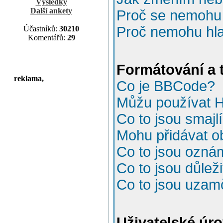
Výsledky
Další ankety
Proč se nemohu 
Proč nemohu hla
Účastníků:
30210
Komentářů:
29
Formátování a 
reklama,
Co je BBCode?
Můžu používat
Co to jsou smajl
Mohu přidávat o
Co to jsou ozná
Co to jsou důlež
Co to jsou uzam
Uživatelské úr