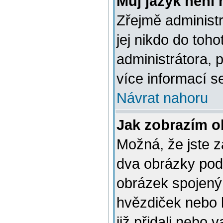
Můj jazyk není
Zřejmě administr
jej nikdo do toho
administrátora, 
více informací s
Návrat nahoru
Jak zobrazím 
Možná, že jste za
dva obrázky pod
obrázek spojený 
hvězdiček nebo k
již přidali nebo 