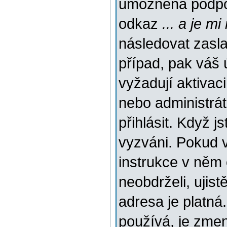
umožněna podpora
odkaz
... a je m
následovat zasla
případ, pak váš 
vyžadují aktivac
nebo administrá
přihlásit. Když js
vyzváni. Pokud v
instrukce v něm 
neobdrželi, ujis
adresa je platn
používá, je zme