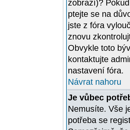
zobrazí)? Pokud 
ptejte se na důvo
jste z fóra vylou
znovu zkontroluj
Obvykle toto býv
kontaktujte adm
nastavení fóra.
Návrat nahoru
Je vůbec potřeb
Nemusíte. Vše je
potřeba se regis