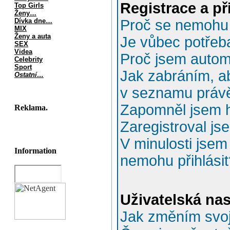
Registrace a př
Top Girls
Ženy…
Dívka dne…
Proč se nemohu p
MIX
Ženy a auta
Je vůbec potřeba
SEX
Videa
Proč jsem autom
Celebrity
Sport
Jak zabráním, ab
Ostatní…
v seznamu právě
Zapomněl jsem h
Reklama.
Zaregistroval js
V minulosti jsem
Information
nemohu přihlásit
Uživatelská na
Jak změním svoj