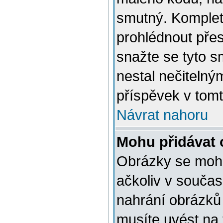
smutný. Komplet
prohlédnout přes
snažte se tyto s
nestal nečiteln
příspěvek v tom
Návrat nahoru
Mohu přidávat 
Obrázky se moho
ačkoliv v souča
nahrání obrázků 
musíte uvést na