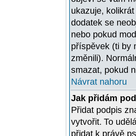
ukazuje, kolikrát
dodatek se neob
nebo pokud moder
příspěvek (ti by
změnili). Normá
smazat, pokud na
Návrat nahoru
Jak přidám po
Přidat podpis zn
vytvořit. To udě
přidat k právě 