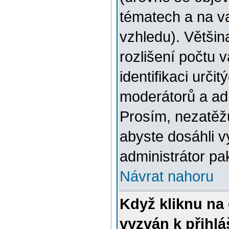
tématech a na va
vzhledu). Většin
rozlišení počtu 
identifikaci urči
moderátorů a adm
Prosím, nezatěž
abyste dosáhli 
administrátor pa
Návrat nahoru
Když kliknu na 
vyzván k přihlá