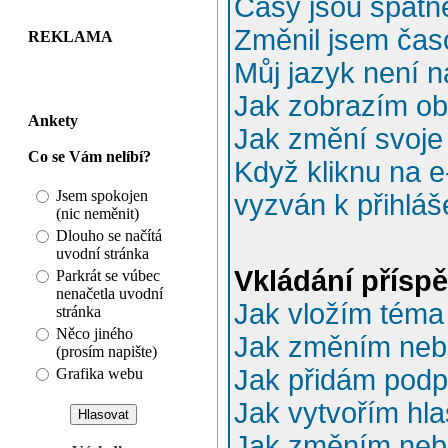
Časy jsou špatn
Změnil jsem časo
REKLAMA
Můj jazyk není 
Jak zobrazím o
Ankety
Jak změní svoje
Co se Vám nelíbí?
Když kliknu na e
Jsem spokojen
vyzván k přihláš
(nic neměnit)
Dlouho se načítá
uvodní stránka
Vkládání přísp
Parkrát se vúbec
nenačetla uvodní
Jak vložím téma
stránka
Něco jiného
Jak změním neb
(prosím napište)
Jak přidám podp
Grafika webu
Jak vytvořím hl
Jak změním neb