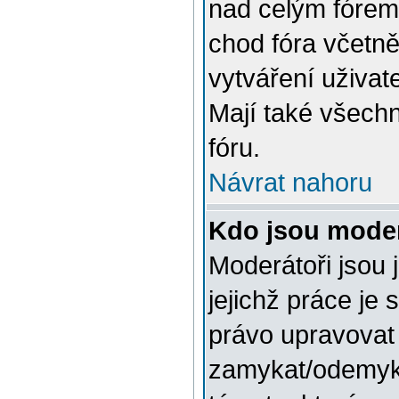
nad celým fórem.
chod fóra včetně
vytváření uživat
Mají také všech
fóru.
Návrat nahoru
Kdo jsou moder
Moderátoři jsou j
jejichž práce je 
právo upravovat
zamykat/odemyka