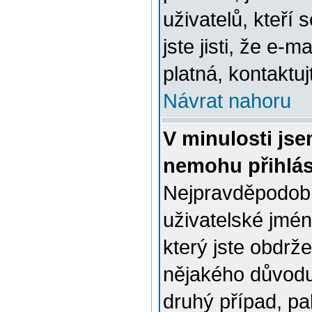
uživatelů, kteří
jste jisti, že e-m
platná, kontaktuj
Návrat nahoru
V minulosti jse
nemohu přihlás
Nejpravděpodobn
uživatelské jmén
který jste obdrže
nějakého důvodu
druhý případ, pa