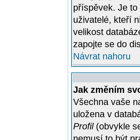
příspěvek. Je to
uživatelé, kteří 
velikost databáz
zapojte se do di
Návrat nahoru
Jak změním svo
Všechna vaše nas
uložena v databá
Profil
(obvykle se
nemusí to být pr