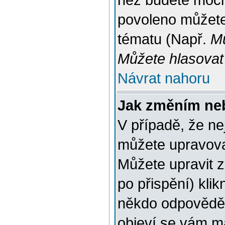
než budete moci 
povoleno můžete 
tématu (Např.
Mů
Můžete hlasovat 
Návrat nahoru
Jak změním ne
V případě, že ne
můžete upravova
Můžete upravit 
po přispění) klik
někdo odpověděl
objeví se vám ma