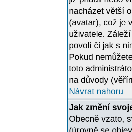
nacházet větší 
(avatar), což je
uživatele. Zálež
povolí či jak s n
Pokud nemůžete 
toto administráto
na důvody (věřím
Návrat nahoru
Jak změní svoj
Obecně vzato, s
(úrovně se obje