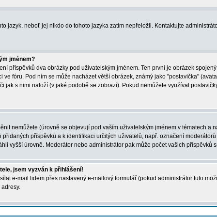
to jazyk, neboť jej nikdo do tohoto jazyka zatím nepřeložil. Kontaktujte administráto
ským jménem?
ížení příspěvků dva obrázky pod uživatelským jménem. Ten první je obrázek spojený s
zici ve fóru. Pod ním se může nacházet větší obrázek, známý jako "postavička" (avata
 či jak s nimi naloží (v jaké podobě se zobrazí). Pokud nemůžete využívat postavičky,
nit nemůžete (úrovně se objevují pod vaším uživatelským jménem v tématech a na v
 přidaných příspěvků a k identifikaci určitých uživatelů, např. označení moderátorů
hli vyšší úrovně. Moderátor nebo administrátor pak může počet vašich příspěvků sn
tele, jsem vyzván k přihlášení!
ílat e-mail lidem přes nastavený e-mailový formulář (pokud administrátor tuto mož
 adresy.