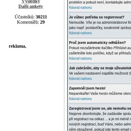
Výsledky
problém a pokud není, kontaktujte adm
Další ankety
Návrat nahoru
Účastníků:
30211
Je vůbec potřeba se registrovat?
Komentářů:
29
Nemusíte. Vše je na administrátorovi f
jako např. postavičky, soukromé zprávy,
Návrat nahoru
Proč jsem automaticky odhlášen?
reklama,
Pokud nezaškrtnete tlačítko
Přihlásit a
zaškrtněte toto políčko, když se přihla
Návrat nahoru
Jak zabráním, aby se moje uživatels
Ve vašem nastavení najděte možnost
S
Návrat nahoru
Zapomněl jsem heslo!
Nepanikařte! Vaše heslo můžeme obnovi
Návrat nahoru
Zaregistroval jsem se, ale nemohu se 
Nejprve zkontrolujte, že zadáváte sprá
při registraci na odkaz
... a je mi méně 
nových registrací, buď Vámi, nebo admin
něm obsažené, pokud jste tento email 