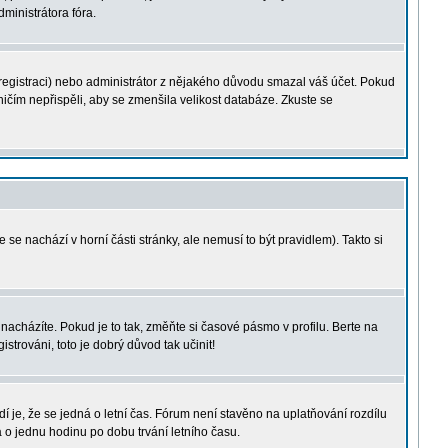
dministrátora fóra.
i registraci) nebo administrátor z nějakého důvodu smazal váš účet. Pokud
í ničím nepřispěli, aby se zmenšila velikost databáze. Zkuste se
 se nachází v horní části stránky, ale nemusí to být pravidlem). Takto si
acházíte. Pokud je to tak, změňte si časové pásmo v profilu. Berte na
rováni, toto je dobrý důvod tak učinit!
dí je, že se jedná o letní čas. Fórum není stavěno na uplatňování rozdílu
o jednu hodinu po dobu trvání letního času.