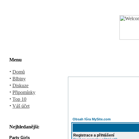
Menu
·
Domů
·
Blbiny
·
Diskuze
·
Připomínky
·
Top 10
·
Váš účet
Obsah fóra MySite.com
Nejhledanější:
Registrace a přihlášení
Party Girls