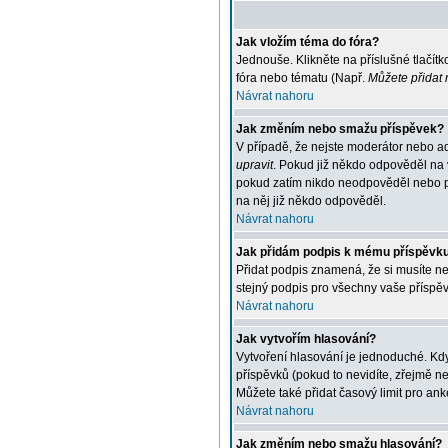
Jak vložím téma do fóra?
Jednouše. Klikněte na příslušné tlačít
fóra nebo tématu (Např.
Můžete přidat 
Návrat nahoru
Jak změním nebo smažu příspěvek?
V případě, že nejste moderátor nebo ad
upravit
. Pokud již někdo odpověděl na v
pokud zatím nikdo neodpověděl nebo po
na něj již někdo odpověděl.
Návrat nahoru
Jak přidám podpis k mému příspěvk
Přidat podpis znamená, že si musíte nej
stejný podpis pro všechny vaše příspěv
Návrat nahoru
Jak vytvořím hlasování?
Vytvoření hlasování je jednoduché. Kdy
příspěvků (pokud to nevidíte, zřejmě n
Můžete také přidat časový limit pro an
Návrat nahoru
Jak změním nebo smažu hlasování?