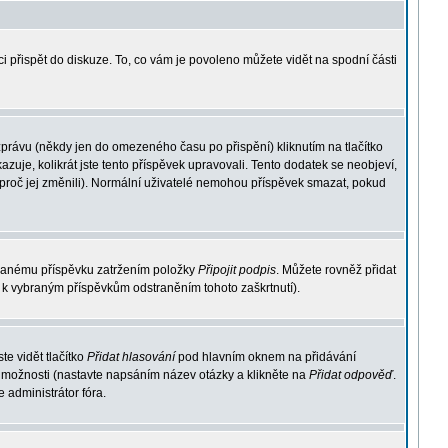
i přispět do diskuze. To, co vám je povoleno můžete vidět na spodní části
zprávu (někdy jen do omezeného času po přispění) kliknutím na tlačítko
zuje, kolikrát jste tento příspěvek upravovali. Tento dodatek se neobjeví,
 proč jej změnili). Normální uživatelé nemohou příspěvek smazat, pokud
psanému příspěvku zatržením položky
Připojit podpis
. Můžete rovněž přidat
s k vybraným příspěvkům odstraněním tohoto zaškrtnutí).
e vidět tlačítko
Přidat hlasování
pod hlavním oknem na přidávání
ě možnosti (nastavte napsáním název otázky a klikněte na
Přidat odpověď
.
 administrátor fóra.