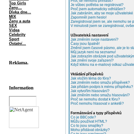
Proč se nemohu přihlásit?
Top Girls
Je vůbec potřeba se registrovat?
Ženy…
Proč jsem automaticky odhlášen?
Dívka dne…
Jak zabráním, aby se moje uživatelské
MIX
Zapomněl jsem heslo!
Ženy a auta
Zaregistroval jsem se, ale nemohu se př
SEX
V minulosti jsem se zaregistroval, ovš
Videa
Celebrity
Uživatelská nastavení
Sport
Jak změním svoje nastavení?
Ostatní…
Časy jsou špatně!
Změnil jsem časové pásmo, ale je to st
Můj jazyk není na seznamu!
Jak zobrazím obrázek pod uživatelsk
Jak změní svoje zařazení?
Reklama.
Když kliknu na e-mailový odkaz uživate
Vkládání příspěvků
Jak vložím téma do fóra?
Jak změním nebo smažu příspěvek?
Jak přidám podpis k mému příspěvku?
Information
Jak vytvořím hlasování?
Jak změním nebo smažu hlasování?
Proč se nemohu dostat k fóru?
Proč nemohu hlasovat v anketě?
Formátování a typy příspěvků
Co je BBCode?
Můžu používat HTML?
Co to jsou smajlíky?
Mohu přidávat obrázky?