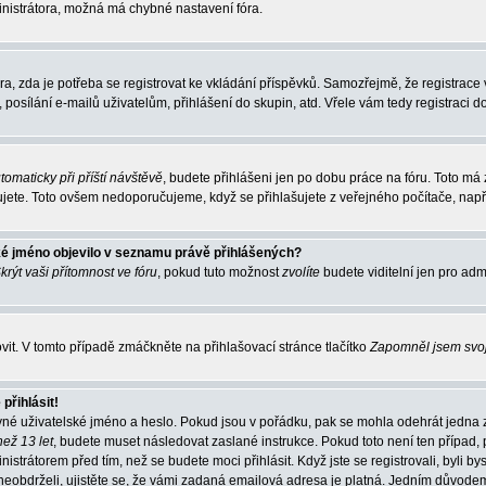
inistrátora, možná má chybné nastavení fóra.
óra, zda je potřeba se registrovat ke vkládání příspěvků. Samozřejmě, že registr
 posílání e-mailů uživatelům, přihlášení do skupin, atd. Vřele vám tedy registraci d
utomaticky při příští návštěvě
, budete přihlášeni jen po dobu práce na fóru. Toto má 
šujete. Toto ovšem nedoporučujeme, když se přihlašujete z veřejného počítače, např.
ké jméno objevilo v seznamu právě přihlášených?
krýt vaši přítomnost ve fóru
, pokud tuto možnost
zvolíte
budete viditelní jen pro adm
t. V tomto případě zmáčkněte na přihlašovací stránce tlačítko
Zapomněl jsem svo
přihlásit!
vné uživatelské jméno a heslo. Pokud jsou v pořádku, pak se mohla odehrát jedna 
než 13 let
, budete muset následovat zaslané instrukce. Pokud toto není ten případ, 
istrátorem před tím, než se budete moci přihlásit. Když jste se registrovali, byli b
neobdrželi, ujistěte se, že vámi zadaná emailová adresa je platná. Jedním důvodem