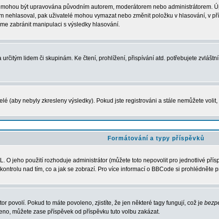
ní mohou být upravována původním autorem, moderátorem nebo administrátorem. Úpra
m nehlasoval, pak uživatelé mohou vymazat nebo změnit položku v hlasování, v pří
íme zabránit manipulaci s výsledky hlasování.
rčitým lidem či skupinám. Ke čtení, prohlížení, přispívání atd. potřebujete zvláštn
elé (aby nebyly zkresleny výsledky). Pokud jste registrováni a stále nemůžete voli
Formátování a typy příspěvků
 O jeho použití rozhoduje administrátor (můžete toto nepovolit pro jednotlivé př
í kontrolu nad tím, co a jak se zobrazí. Pro více informací o BBCode si prohlédněte 
or povolí. Pokud to máte povoleno, zjistíte, že jen některé tagy fungují, což je
bezp
no, můžete zase příspěvek od příspěvku tuto volbu zakázat.