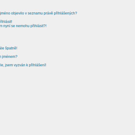
 jméno objevilo v seznamu právě přihlášených?
ihlásit!
em nyní se nemohu přihlásit?!
ále špatně!
ým jménem?
le, jsem vyzván k přihlášení!