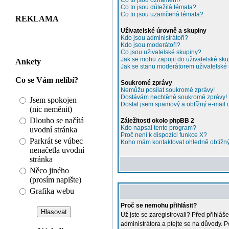
Co to jsou oznámení?
Co to jsou důležitá témata?
Co to jsou uzamčená témata?
REKLAMA
Uživatelské úrovně a skupiny
Kdo jsou administrátoři?
Kdo jsou moderátoři?
Co jsou uživatelské skupiny?
Jak se mohu zapojit do uživatelské sk
Ankety
Jak se stanu moderátorem uživatelské
Co se Vám nelíbí?
Soukromé zprávy
Nemůžu posílat soukromé zprávy!
Dostávám nechtěné soukromé zprávy!
Jsem spokojen
Dostal jsem spamový a obtížný e-mail 
(nic neměnit)
Dlouho se načítá
Záležitosti okolo phpBB 2
Kdo napsal tento program?
uvodní stránka
Proč není k dispozici funkce X?
Parkrát se vúbec
Koho mám kontaktovat ohledně obtížnýc
nenačetla uvodní
stránka
Něco jiného
(prosím napište)
Grafika webu
Proč se nemohu přihlásit?
Už jste se zaregistrovali? Před přihláš
administrátora a ptejte se na důvody. Po