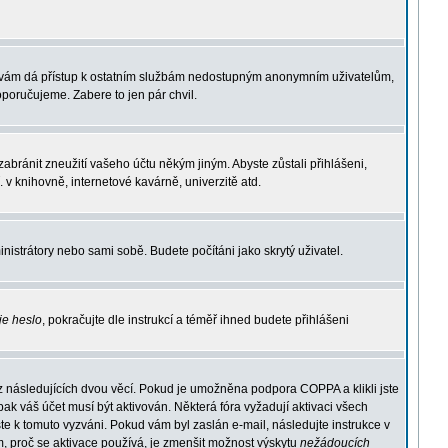
ace vám dá přístup k ostatním službám nedostupným anonymním uživatelům,
oporučujeme. Zabere to jen pár chvil.
zabránit zneužití vašeho účtu někým jiným. Abyste zůstali přihlášeni,
 v knihovně, internetové kavárně, univerzitě atd.
inistrátory nebo sami sobě. Budete počítáni jako skrytý uživatel.
je heslo
, pokračujte dle instrukcí a téměř ihned budete přihlášeni
z následujících dvou věcí. Pokud je umožněna podpora COPPA a klikli jste
pak váš účet musí být aktivován. Některá fóra vyžadují aktivaci všech
yste k tomuto vyzváni. Pokud vám byl zaslán e-mail, následujte instrukce v
, proč se aktivace používá, je zmenšit možnost výskytu
nežádoucích