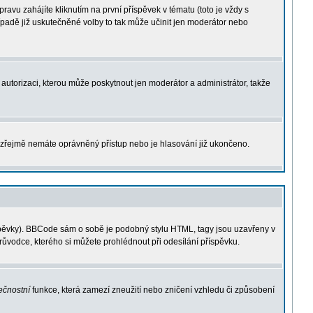
vu zahájíte kliknutím na první příspěvek v tématu (toto je vždy s
padě již uskutečněné volby to tak může učinit jen moderátor nebo
í autorizaci, kterou může poskytnout jen moderátor a administrátor, takže
t, zřejmě nemáte oprávněný přístup nebo je hlasování již ukončeno.
íspěvky). BBCode sám o sobě je podobný stylu HTML, tagy jsou uzavřeny v
průvodce, kterého si můžete prohlédnout při odesílání příspěvku.
ečnostní
funkce, která zamezí zneužití nebo zničení vzhledu či způsobení