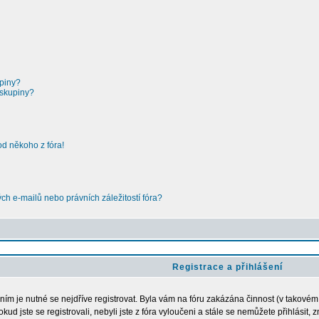
upiny?
 skupiny?
od někoho z fóra!
h e-mailů nebo právních záležitostí fóra?
Registrace a přihlášení
ením je nutné se nejdříve registrovat. Byla vám na fóru zakázána činnost (v takové
kud jste se registrovali, nebyli jste z fóra vyloučeni a stále se nemůžete přihlásit,