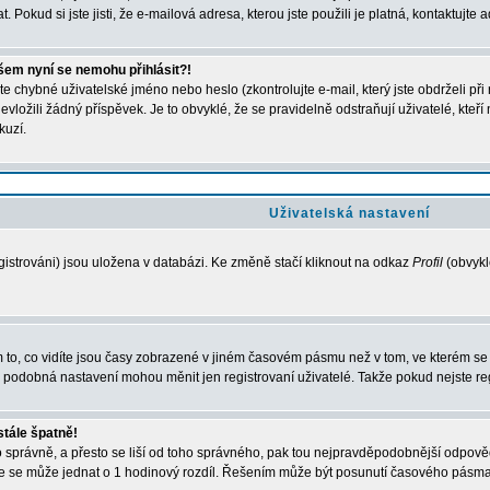
. Pokud si jste jisti, že e-mailová adresa, kterou jste použili je platná, kontaktujte a
všem nyní se nemohu přihlásit?!
e chybné uživatelské jméno nebo heslo (zkontrolujte e-mail, který jste obdrželi př
evložili žádný příspěvek. Je to obvyklé, že se pravidelně odstraňují uživatelé, kteř
kuzí.
Uživatelská nastavení
istrováni) jsou uložena v databázi. Ke změně stačí kliknout na odkaz
Profil
(obvykle
to, co vidíte jsou časy zobrazené v jiném časovém pásmu než v tom, ve kterém se n
obná nastavení mohou měnit jen registrovaní uživatelé. Takže pokud nejste regist
stále špatně!
smo správně, a přesto se liší od toho správného, pak tou nejpravděpodobnější odpově
e se může jednat o 1 hodinový rozdíl. Řešením může být posunutí časového pásma 