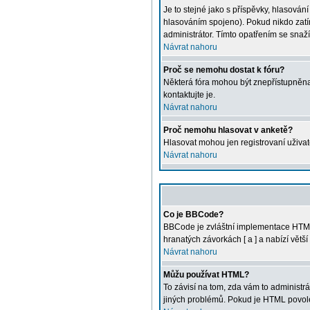
Je to stejné jako s příspěvky, hlasová
hlasováním spojeno). Pokud nikdo zatí
administrátor. Tímto opatřením se snaž
Návrat nahoru
Proč se nemohu dostat k fóru?
Některá fóra mohou být znepřístupněna u
kontaktujte je.
Návrat nahoru
Proč nemohu hlasovat v anketě?
Hlasovat mohou jen registrovaní uživat
Návrat nahoru
Co je BBCode?
BBCode je zvláštní implementace HTML.
hranatých závorkách [ a ] a nabízí větš
Návrat nahoru
Můžu používat HTML?
To závisí na tom, zda vám to administrát
jiných problémů. Pokud je HTML povole