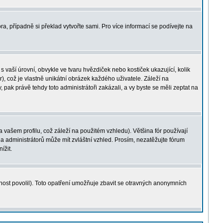
ra, případně si překlad vytvořte sami. Pro více informací se podívejte na
 vaší úrovní, obvykle ve tvaru hvězdiček nebo kostiček ukazující, kolik
r), což je vlastně unikátní obrázek každého uživatele. Záleží na
 pak právě tehdy toto administrátoři zakázali, a vy byste se měli zeptat na
ašem profilu, což záleží na použitém vzhledu). Většina fór používají
 a administrátorů může mít zvláštní vzhled. Prosím, nezatěžujte fórum
ížit.
nost povolil). Toto opatření umožňuje zbavit se otravných anonymních