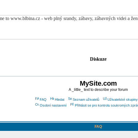
Diskuze
MySite.com
A _little_ text to describe your forum
FAQ
Hledat
Seznam uživatelů
Uživatelské skupiny
Osobní nastavení
Přihlásit se pro kontrolu soukromých zprá
FAQ