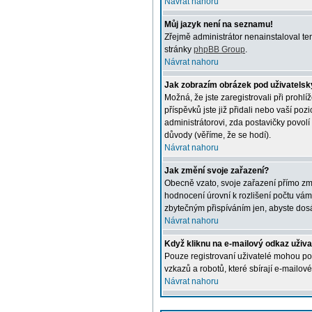
Návrat nahoru
Můj jazyk není na seznamu!
Zřejmě administrátor nenainstaloval ten
stránky
phpBB Group
.
Návrat nahoru
Jak zobrazím obrázek pod uživatel
Možná, že jste zaregistrovali při prohl
příspěvků jste již přidali nebo vaší po
administrátorovi, zda postavičky povolí
důvody (věříme, že se hodí).
Návrat nahoru
Jak změní svoje zařazení?
Obecně vzato, svoje zařazení přímo změ
hodnocení úrovní k rozlišení počtu vámi
zbytečným přispíváním jen, abyste dosá
Návrat nahoru
Když kliknu na e-mailový odkaz uživa
Pouze registrovaní uživatelé mohou pos
vzkazů a robotů, které sbírají e-mailové
Návrat nahoru