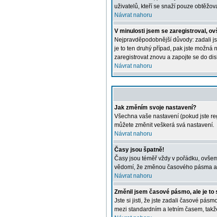
uživatelů, kteří se snaží pouze obtěžovat
Návrat nahoru
V minulosti jsem se zaregistroval, o
Nejpravděpodobnější důvody: zadali jst
je to ten druhý případ, pak jste možná n
zaregistrovat znovu a zapojte se do dis
Návrat nahoru
Jak změním svoje nastavení?
Všechna vaše nastavení (pokud jste reg
můžete změnit veškerá svá nastavení.
Návrat nahoru
Časy jsou špatně!
Časy jsou téměř vždy v pořádku, ovšem 
vědomí, že změnou časového pásma a pod
Návrat nahoru
Změnil jsem časové pásmo, ale je to 
Jste si jisti, že jste zadali časové pá
mezi standardním a letním časem, takž