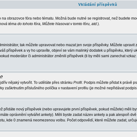
Vkládání příspěvků
ko na obrazovce fóra nebo tématu. Možná bude nutné se registrovat, než budete moc
nová téma do tohoto fóra, Můžete hlasovat v tomto fóru, atd.
).
ministrátor, tak můžete upravovat nebo mazat jen svoje příspěvky. Můžete upravit 
áš příspěvek a vy ho upravíte, objeví se vám malinký dodatek u příspěvku, který uka
kud moderátor či administrátor změnili příspěvek (ti by měli sami zanechat vzkaz
u?
dřív nějaký vytvořit. To uděláte přes stránku
Profil
. Podpis můžete přidat k právě 
ky zaškrtnutím příslušného políčka v nastavení profilu (je možné nepřidávat podpi
ž přidáte nový příspěvek (nebo upravujete první příspěvek, pokud můžete) měli byst
emáte oprávnění vytvářet ankety). Měli byste zadat název ankety a pak alespoň dv
ketu, kde 0 znamená neomezenou volbu. Počet odpovědí, které můžete zadat, určuje