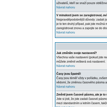
uživatelů, kteří se snaží pouze obtěžovat
Návrat nahoru
V minulosti jsem se zaregistroval, o
Nejpravděpodobnější důvody: zadali jst
je to ten druhý případ, pak jste možná n
zaregistrovat znovu a zapojte se do dis
Návrat nahoru
Jak změním svoje nastavení?
Všechna vaše nastavení (pokud jste reg
můžete změnit veškerá svá nastavení.
Návrat nahoru
Časy jsou špatně!
Časy jsou téměř vždy v pořádku, ovšem 
vědomí, že změnou časového pásma a pod
Návrat nahoru
Změnil jsem časové pásmo, ale je to 
Jste si jisti, že jste zadali časové pá
mezi standardním a letním časem, takž