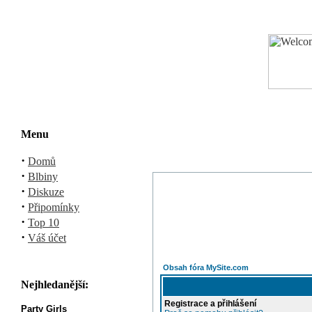
Menu
·
Domů
·
Blbiny
·
Diskuze
·
Připomínky
·
Top 10
·
Váš účet
Obsah fóra MySite.com
Nejhledanější:
Registrace a přihlášení
Party Girls