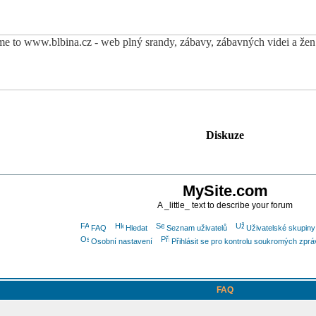
Diskuze
MySite.com
A _little_ text to describe your forum
FAQ
Hledat
Seznam uživatelů
Uživatelské skupiny
Osobní nastavení
Přihlásit se pro kontrolu soukromých zprá
FAQ