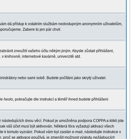
ace vám dá přístup k ostatním službám nedostupným anonymním uživatelům,
oporučujeme. Zabere to jen pár chvil.
zabránit zneužití vašeho účtu někým jiným. Abyste zůstali přihlášeni,
 v knihovně, internetové kavárně, univerzitě atd.
inistrátory nebo sami sobě. Budete počítáni jako skrytý uživatel.
je heslo
, pokračujte dle instrukcí a téměř ihned budete přihlášeni
z následujících dvou věcí. Pokud je umožněna podpora COPPA a klikli jste
pak váš účet musí být aktivován. Některá fóra vyžadují aktivaci všech
yste k tomuto vyzváni. Pokud vám byl zaslán e-mail, následujte instrukce v
, proč se aktivace používá, je zmenšit možnost výskytu
nežádoucích