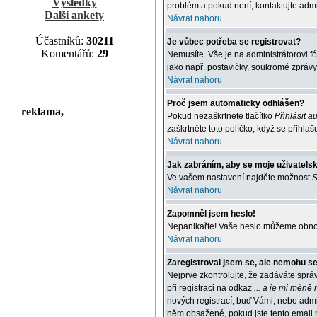
Výsledky
problém a pokud není, kontaktujte adm
Další ankety
Návrat nahoru
Účastníků:
30211
Je vůbec potřeba se registrovat?
Komentářů:
29
Nemusíte. Vše je na administrátorovi f
jako např. postavičky, soukromé zprávy,
Návrat nahoru
Proč jsem automaticky odhlášen?
reklama,
Pokud nezaškrtnete tlačítko
Přihlásit a
zaškrtněte toto políčko, když se přihla
Návrat nahoru
Jak zabráním, aby se moje uživatels
Ve vašem nastavení najděte možnost
S
Návrat nahoru
Zapomněl jsem heslo!
Nepanikařte! Vaše heslo můžeme obnovi
Návrat nahoru
Zaregistroval jsem se, ale nemohu se 
Nejprve zkontrolujte, že zadáváte sprá
při registraci na odkaz
... a je mi méně 
nových registrací, buď Vámi, nebo admin
něm obsažené, pokud jste tento email 