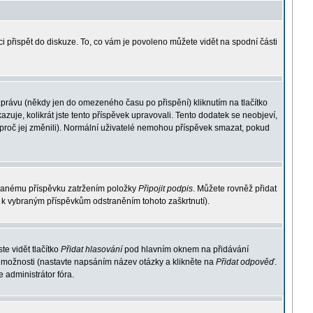
i přispět do diskuze. To, co vám je povoleno můžete vidět na spodní části
zprávu (někdy jen do omezeného času po přispění) kliknutím na tlačítko
zuje, kolikrát jste tento příspěvek upravovali. Tento dodatek se neobjeví,
 proč jej změnili). Normální uživatelé nemohou příspěvek smazat, pokud
psanému příspěvku zatržením položky
Připojit podpis
. Můžete rovněž přidat
s k vybraným příspěvkům odstraněním tohoto zaškrtnutí).
e vidět tlačítko
Přidat hlasování
pod hlavním oknem na přidávání
ě možnosti (nastavte napsáním název otázky a klikněte na
Přidat odpověď
.
 administrátor fóra.