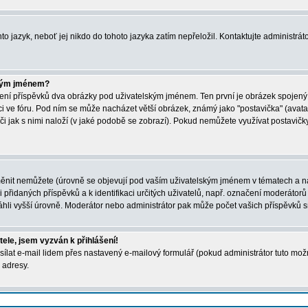
to jazyk, neboť jej nikdo do tohoto jazyka zatím nepřeložil. Kontaktujte administráto
ským jménem?
ížení příspěvků dva obrázky pod uživatelským jménem. Ten první je obrázek spojený s
zici ve fóru. Pod ním se může nacházet větší obrázek, známý jako "postavička" (avata
 či jak s nimi naloží (v jaké podobě se zobrazí). Pokud nemůžete využívat postavičky,
nit nemůžete (úrovně se objevují pod vaším uživatelským jménem v tématech a na v
 přidaných příspěvků a k identifikaci určitých uživatelů, např. označení moderátorů
hli vyšší úrovně. Moderátor nebo administrátor pak může počet vašich příspěvků sn
tele, jsem vyzván k přihlášení!
ílat e-mail lidem přes nastavený e-mailový formulář (pokud administrátor tuto mož
 adresy.