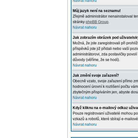
Návrat nahoru
Můj jazyk není na seznamu!
Zřejmě administrátor nenainstaloval ten
stránky
phpBB Group
.
Návrat nahoru
Jak zobrazím obrázek pod uživatel
Možná, že jste zaregistrovali při prohl
příspěvků jste již přidali nebo vaší po
administrátorovi, zda postavičky povolí
důvody (věříme, že se hodí).
Návrat nahoru
Jak změní svoje zařazení?
Obecně vzato, svoje zařazení přímo změ
hodnocení úrovní k rozlišení počtu vámi
zbytečným přispíváním jen, abyste dosá
Návrat nahoru
Když kliknu na e-mailový odkaz uživa
Pouze registrovaní uživatelé mohou pos
vzkazů a robotů, které sbírají e-mailové
Návrat nahoru