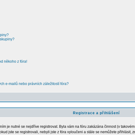
upiny?
 skupiny?
od někoho z fóra!
h e-mailů nebo právních záležitostí fóra?
Registrace a přihlášení
ením je nutné se nejdříve registrovat. Byla vám na fóru zakázána činnost (v takové
kud jste se registrovali, nebyli jste z fóra vyloučeni a stále se nemůžete přihlásit,