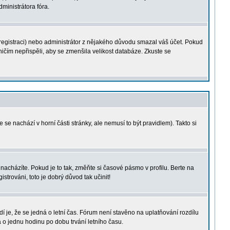
dministrátora fóra.
i registraci) nebo administrátor z nějakého důvodu smazal váš účet. Pokud
í ničím nepřispěli, aby se zmenšila velikost databáze. Zkuste se
 se nachází v horní části stránky, ale nemusí to být pravidlem). Takto si
acházíte. Pokud je to tak, změňte si časové pásmo v profilu. Berte na
rováni, toto je dobrý důvod tak učinit!
dí je, že se jedná o letní čas. Fórum není stavěno na uplatňování rozdílu
o jednu hodinu po dobu trvání letního času.