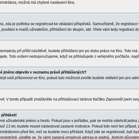
inistrátora, možná má chybné nastavení fóra.
óra, zda je potřeba se registrovat ke vkládání příspěvků. Samozřejmě, že registr
 posílání e-mailů uživatelům, přihlášení do skupin, atd. Vřele vám tedy registraci d
utomaticky při příští návštěvě
, budete přihlášeni jen po dobu práce na fóru. Toto má 
šujete. Toto ovšem nedoporučujeme, když se přihlašujete z veřejného počítače, např.
ké jméno objevilo v seznamu právě přihlášených?
krýt vaši přítomnost ve fóru
, pokud tuto možnost
zvolíte
budete viditelní jen pro adm
t. V tomto případě zmáčkněte na přihlašovací stránce tlačítko
Zapomněl jsem svo
přihlásit!
vné uživatelské jméno a heslo. Pokud jsou v pořádku, pak se mohla odehrát jedna 
než 13 let
, budete muset následovat zaslané instrukce. Pokud toto není ten případ, 
istrátorem před tím, než se budete moci přihlásit. Když jste se registrovali, byli b
neobdrželi, ujistěte se, že vámi zadaná emailová adresa je platná. Jedním důvodem