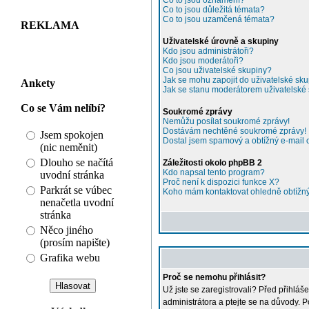
Co to jsou oznámení?
Co to jsou důležitá témata?
Co to jsou uzamčená témata?
REKLAMA
Uživatelské úrovně a skupiny
Kdo jsou administrátoři?
Kdo jsou moderátoři?
Co jsou uživatelské skupiny?
Jak se mohu zapojit do uživatelské sk
Ankety
Jak se stanu moderátorem uživatelské
Co se Vám nelíbí?
Soukromé zprávy
Nemůžu posílat soukromé zprávy!
Dostávám nechtěné soukromé zprávy!
Jsem spokojen
Dostal jsem spamový a obtížný e-mail 
(nic neměnit)
Dlouho se načítá
Záležitosti okolo phpBB 2
Kdo napsal tento program?
uvodní stránka
Proč není k dispozici funkce X?
Parkrát se vúbec
Koho mám kontaktovat ohledně obtížnýc
nenačetla uvodní
stránka
Něco jiného
(prosím napište)
Grafika webu
Proč se nemohu přihlásit?
Už jste se zaregistrovali? Před přihláš
administrátora a ptejte se na důvody. Po