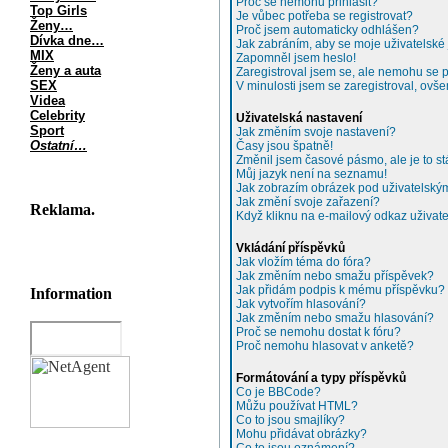
Proč se nemohu přihlásit?
Top Girls
Je vůbec potřeba se registrovat?
Ženy…
Proč jsem automaticky odhlášen?
Dívka dne…
Jak zabráním, aby se moje uživatelské
MIX
Zapomněl jsem heslo!
Ženy a auta
Zaregistroval jsem se, ale nemohu se př
SEX
V minulosti jsem se zaregistroval, ovš
Videa
Celebrity
Uživatelská nastavení
Sport
Jak změním svoje nastavení?
Ostatní…
Časy jsou špatně!
Změnil jsem časové pásmo, ale je to st
Můj jazyk není na seznamu!
Jak zobrazím obrázek pod uživatelsk
Jak změní svoje zařazení?
Reklama.
Když kliknu na e-mailový odkaz uživate
Vkládání příspěvků
Jak vložím téma do fóra?
Jak změním nebo smažu příspěvek?
Jak přidám podpis k mému příspěvku?
Information
Jak vytvořím hlasování?
Jak změním nebo smažu hlasování?
Proč se nemohu dostat k fóru?
Proč nemohu hlasovat v anketě?
Formátování a typy příspěvků
Co je BBCode?
Můžu používat HTML?
Co to jsou smajlíky?
Mohu přidávat obrázky?