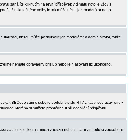
vu zahájíte kliknutím na první příspěvek v tématu (toto je vždy s
padě již uskutečněné volby to tak může učinit jen moderátor nebo
í autorizaci, kterou může poskytnout jen moderátor a administrátor, takže
t, zřejmě nemáte oprávněný přístup nebo je hlasování již ukončeno.
íspěvky). BBCode sám o sobě je podobný stylu HTML, tagy jsou uzavřeny v
průvodce, kterého si můžete prohlédnout při odesílání příspěvku.
ečnostní
funkce, která zamezí zneužití nebo zničení vzhledu či způsobení