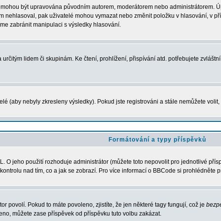
ní mohou být upravována původním autorem, moderátorem nebo administrátorem. Úpra
m nehlasoval, pak uživatelé mohou vymazat nebo změnit položku v hlasování, v pří
íme zabránit manipulaci s výsledky hlasování.
rčitým lidem či skupinám. Ke čtení, prohlížení, přispívání atd. potřebujete zvláštn
elé (aby nebyly zkresleny výsledky). Pokud jste registrováni a stále nemůžete voli
Formátování a typy příspěvků
 O jeho použití rozhoduje administrátor (můžete toto nepovolit pro jednotlivé př
í kontrolu nad tím, co a jak se zobrazí. Pro více informací o BBCode si prohlédněte 
or povolí. Pokud to máte povoleno, zjistíte, že jen některé tagy fungují, což je
bezp
no, můžete zase příspěvek od příspěvku tuto volbu zakázat.