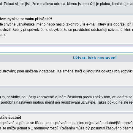
. Pokud si jste jisti, že e-mailová adresa, kterou jste použili je platná, kontaktujte a
všem nyní se nemohu přihlásit?!
e chybné uživatelské jméno nebo heslo (zkontrolujte e-mail, který jste obdrželi př
evložili žádný příspěvek. Je to obvyklé, že se pravidelně odstraňují uživatelé, kteř
kuzí.
Uživatelská nastavení
istrováni) jsou uložena v databázi. Ke změně stačí kliknout na odkaz
Profil
(obvykle
to, co vidíte jsou časy zobrazené v jiném časovém pásmu než v tom, ve kterém se n
obná nastavení mohou měnit jen registrovaní uživatelé. Takže pokud nejste regist
stále špatně!
smo správně, a přesto se liší od toho správného, pak tou nejpravděpodobnější odpově
e se může jednat o 1 hodinový rozdíl. Řešením může být posunutí časového pásma 