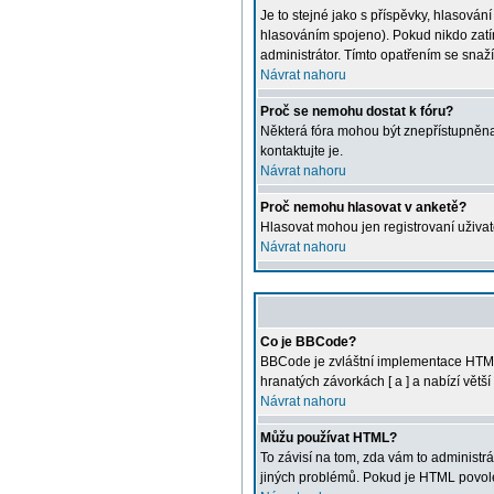
Je to stejné jako s příspěvky, hlasová
hlasováním spojeno). Pokud nikdo zatí
administrátor. Tímto opatřením se snaž
Návrat nahoru
Proč se nemohu dostat k fóru?
Některá fóra mohou být znepřístupněna u
kontaktujte je.
Návrat nahoru
Proč nemohu hlasovat v anketě?
Hlasovat mohou jen registrovaní uživat
Návrat nahoru
Co je BBCode?
BBCode je zvláštní implementace HTML.
hranatých závorkách [ a ] a nabízí větš
Návrat nahoru
Můžu používat HTML?
To závisí na tom, zda vám to administrát
jiných problémů. Pokud je HTML povole