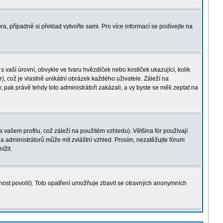
ra, případně si překlad vytvořte sami. Pro více informací se podívejte na
 vaší úrovní, obvykle ve tvaru hvězdiček nebo kostiček ukazující, kolik
r), což je vlastně unikátní obrázek každého uživatele. Záleží na
 pak právě tehdy toto administrátoři zakázali, a vy byste se měli zeptat na
ašem profilu, což záleží na použitém vzhledu). Většina fór používají
 a administrátorů může mít zvláštní vzhled. Prosím, nezatěžujte fórum
ížit.
nost povolil). Toto opatření umožňuje zbavit se otravných anonymních