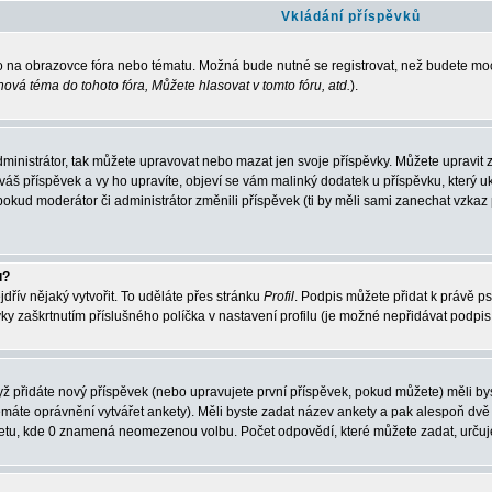
Vkládání příspěvků
ko na obrazovce fóra nebo tématu. Možná bude nutné se registrovat, než budete moc
nová téma do tohoto fóra, Můžete hlasovat v tomto fóru, atd.
).
ministrátor, tak můžete upravovat nebo mazat jen svoje příspěvky. Můžete upravit 
áš příspěvek a vy ho upravíte, objeví se vám malinký dodatek u příspěvku, který uka
kud moderátor či administrátor změnili příspěvek (ti by měli sami zanechat vzkaz
u?
dřív nějaký vytvořit. To uděláte přes stránku
Profil
. Podpis můžete přidat k právě 
ky zaškrtnutím příslušného políčka v nastavení profilu (je možné nepřidávat podpi
ž přidáte nový příspěvek (nebo upravujete první příspěvek, pokud můžete) měli byst
emáte oprávnění vytvářet ankety). Měli byste zadat název ankety a pak alespoň dv
ketu, kde 0 znamená neomezenou volbu. Počet odpovědí, které můžete zadat, určuje