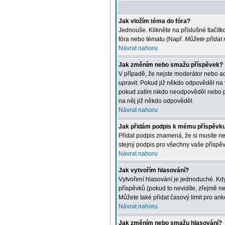
Jak vložím téma do fóra?
Jednouše. Klikněte na příslušné tlačít
fóra nebo tématu (Např.
Můžete přidat 
Návrat nahoru
Jak změním nebo smažu příspěvek?
V případě, že nejste moderátor nebo ad
upravit
. Pokud již někdo odpověděl na v
pokud zatím nikdo neodpověděl nebo po
na něj již někdo odpověděl.
Návrat nahoru
Jak přidám podpis k mému příspěvk
Přidat podpis znamená, že si musíte nej
stejný podpis pro všechny vaše příspěv
Návrat nahoru
Jak vytvořím hlasování?
Vytvoření hlasování je jednoduché. Kdy
příspěvků (pokud to nevidíte, zřejmě n
Můžete také přidat časový limit pro an
Návrat nahoru
Jak změním nebo smažu hlasování?