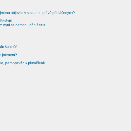
 jméno objevilo v seznamu právě přihlášených?
ihlásit!
em nyní se nemohu přihlásit?!
ále špatně!
ým jménem?
le, jsem vyzván k přihlášení!